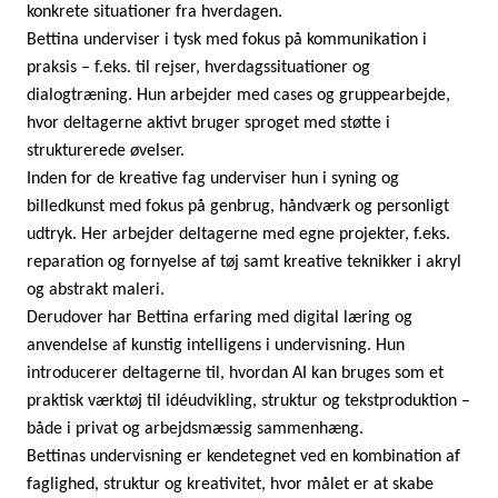
konkrete situationer fra hverdagen.
Bettina underviser i tysk med fokus på kommunikation i
praksis – f.eks. til rejser, hver­dags­si­tu­a­tio­ner og
dialogtræning. Hun arbejder med cases og gruppearbejde,
hvor deltagerne aktivt bruger sproget med støtte i
strukturerede øvelser.
Inden for de kreative fag underviser hun i syning og
billedkunst med fokus på genbrug, håndværk og personligt
udtryk. Her arbejder deltagerne med egne projekter, f.eks.
reparation og fornyelse af tøj samt kreative teknikker i akryl
og abstrakt maleri.
Derudover har Bettina erfaring med digital læring og
anvendelse af kunstig intelligens i undervisning. Hun
introducerer deltagerne til, hvordan AI kan bruges som et
praktisk værktøj til idéudvikling, struktur og tekst­pro­duk­tion –
både i privat og arbejdsmæssig sammenhæng.
Bettinas undervisning er kendetegnet ved en kombination af
faglighed, struktur og kreativitet, hvor målet er at skabe