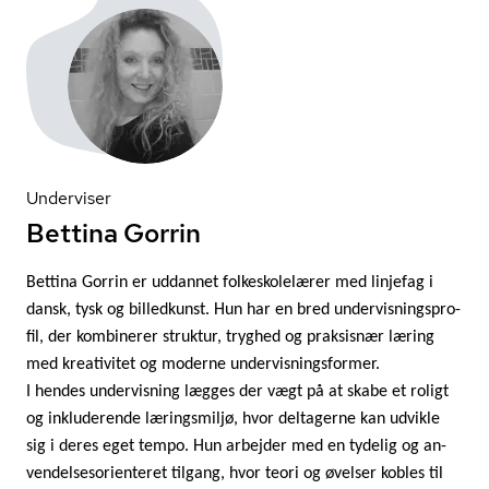
Underviser
Bettina Gorrin
Bettina Gorrin er uddannet fol­ke­sko­le­læ­rer med linjefag i
dansk, tysk og billedkunst. Hun har en bred un­der­vis­nings­pro­
fil, der kombinerer struktur, tryghed og praksisnær læring
med kreativitet og moderne un­der­vis­nings­for­mer.
I hendes undervisning lægges der vægt på at skabe et roligt
og inkluderende læringsmiljø, hvor deltagerne kan udvikle
sig i deres eget tempo. Hun arbejder med en tydelig og an­
ven­del­ses­o­ri­en­te­ret tilgang, hvor teori og øvelser kobles til