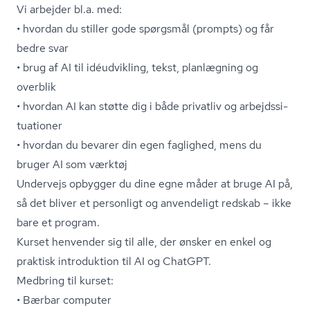
Vi arbejder bl.a. med:
• hvordan du stiller gode spørgsmål (prompts) og får
bedre svar
• brug af AI til idéudvikling, tekst, planlægning og
overblik
• hvordan AI kan støtte dig i både privatliv og ar­bejds­si­
tu­a­tio­ner
• hvordan du bevarer din egen faglighed, mens du
bruger AI som værktøj
Undervejs opbygger du dine egne måder at bruge AI på,
så det bliver et personligt og anvendeligt redskab – ikke
bare et program.
Kurset henvender sig til alle, der ønsker en enkel og
praktisk introduktion til AI og ChatGPT.
Medbring til kurset:
• Bærbar computer