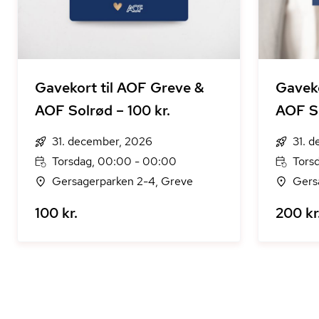
Gavekort til AOF Greve &
Gaveko
AOF Solrød – 100 kr.
AOF So
31. december, 2026
31. 
Torsdag, 00:00 - 00:00
Tors
Gersagerparken 2-4, Greve
Gers
100 kr.
200 kr