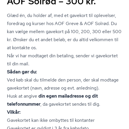
AOF Solrød – 300 kr.
Glæd én, du holder af, med et gavekort til oplevelser,
foredrag og kurser hos AOF Greve & AOF Solrød. Du
kan vælge mellem gavekort på 100, 200, 300 eller 500
kr. Ønsker du et andet beløb, er du altid velkommen til
at kontakte os.
Når vi har modtaget din betaling, sender vi gavekortet
til din mail.
Sådan gør du:
Ved køb skal du tilmelde den person, der skal modtage
gavekortet (navn, adresse og evt. anledning).
Husk at angive
din egen mailadresse og dit
telefonnummer
, da gavekortet sendes til dig.
Vilkår:
Gavekortet kan ikke ombyttes til kontanter
Gavekortet er gyldigt i 3 år fra købsdato