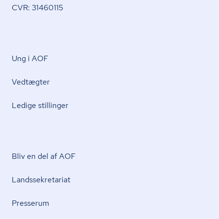
CVR: 31460115
Ung i AOF
Vedtægter
Ledige stillinger
Bliv en del af AOF
Lands­se­kre­ta­ri­at
Presserum