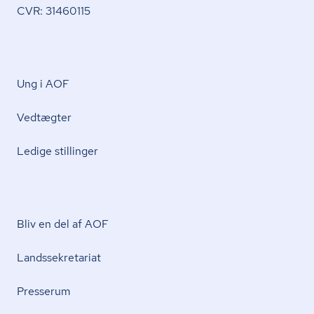
CVR: 31460115
Ung i AOF
Vedtægter
Ledige stillinger
Bliv en del af AOF
Lands­se­kre­ta­ri­at
Presserum