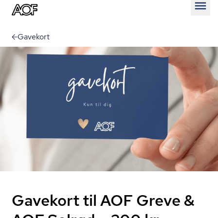
Åben
Gavekort
Gavekort til AOF Greve &