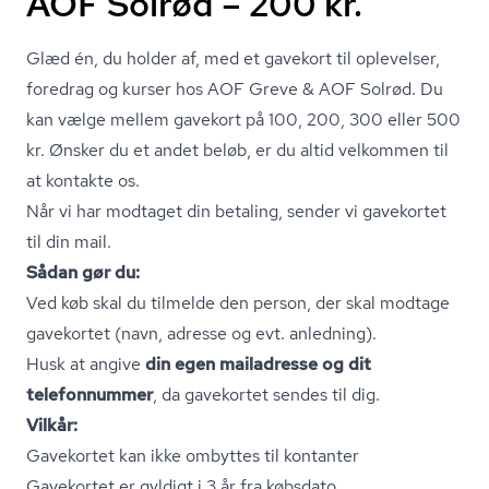
AOF Solrød – 200 kr.
Glæd én, du holder af, med et gavekort til oplevelser,
foredrag og kurser hos AOF Greve & AOF Solrød. Du
kan vælge mellem gavekort på 100, 200, 300 eller 500
kr. Ønsker du et andet beløb, er du altid velkommen til
at kontakte os.
Når vi har modtaget din betaling, sender vi gavekortet
til din mail.
Sådan gør du:
Ved køb skal du tilmelde den person, der skal modtage
gavekortet (navn, adresse og evt. anledning).
Husk at angive
din egen mailadresse og dit
telefonnummer
, da gavekortet sendes til dig.
Vilkår:
Gavekortet kan ikke ombyttes til kontanter
Gavekortet er gyldigt i 3 år fra købsdato