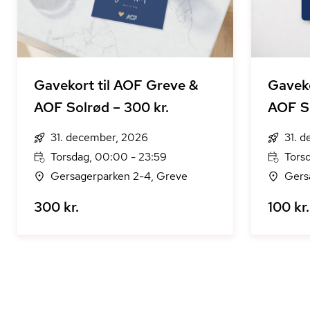
Gavekort til AOF Greve &
Gaveko
AOF Solrød – 300 kr.
AOF So
31. december, 2026
31. 
Torsdag, 00:00 - 23:59
Tors
Gersagerparken 2-4, Greve
Gers
300 kr.
100 kr.