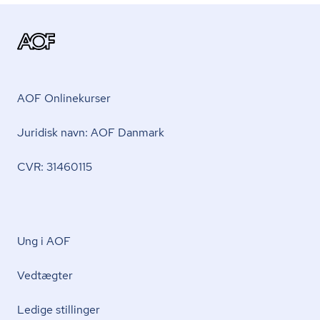
AOF Onlinekurser
Juridisk navn: AOF Danmark
CVR: 31460115
Ung i AOF
Vedtægter
Ledige stillinger