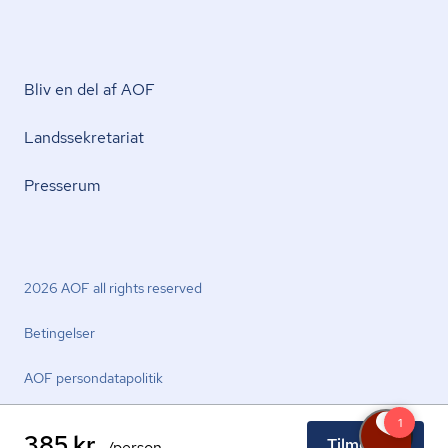
Bliv en del af AOF
Lands­se­kre­ta­ri­at
Presserum
2026 AOF all rights reserved
Betingelser
AOF per­son­da­ta­po­li­tik
385 kr.
Tilmeld nu
/person