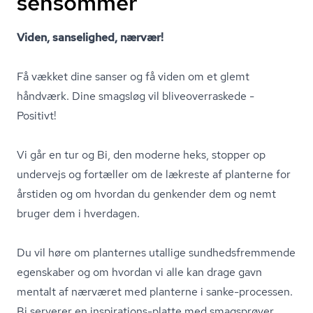
sensommer
Viden, sanselighed, nærvær!
Få vækket dine sanser og få viden om et glemt
håndværk. Dine smagsløg vil bli­ve­over­ra­ske­de -
Positivt!
Vi går en tur og Bi, den moderne heks, stopper op
undervejs og fortæller om de lækreste af planterne for
årstiden og om hvordan du genkender dem og nemt
bruger dem i hverdagen.
Du vil høre om planternes utallige sund­heds­frem­men­de
egenskaber og om hvordan vi alle kan drage gavn
mentalt af nærværet med planterne i sanke-processen.
Bi serverer en inspirations-platte med smagsprøver