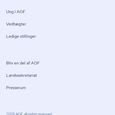
Ung i AOF
Vedtægter
Ledige stillinger
Bliv en del af AOF
Lands­se­kre­ta­ri­at
Presserum
2026 AOF all rights reserved