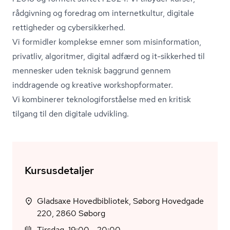
rådgivning og foredrag om internetkultur, digitale
rettigheder og cybersikkerhed.
Vi formidler komplekse emner som misinformation,
privatliv, algoritmer, digital adfærd og it-sikkerhed til
mennesker uden teknisk baggrund gennem
inddragende og kreative wor­ks­hop­for­ma­ter.
Vi kombinerer tek­no­lo­gi­for­stå­el­se med en kritisk
tilgang til den digitale udvikling.
Kursusdetaljer
Gladsaxe Hovedbibliotek, Søborg Hovedgade
220, 2860 Søborg
Tirsdag, 19:00 - 20:00