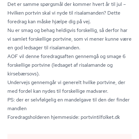
Det er samme spørgsmål der kommer hvert år til jul –
Hvilken portvin skal vi nyde til risalamanden? Dette
foredrag kan måske hjælpe dig på vej.
Nu er smag og behag heldigvis forskellig, så derfor har
vi samlet forskellige portvine, som vi mener kunne være
en god ledsager til risalamanden.
AOF vil denne foredragsaften gennemgå og smage 6
forskellige portvine (ledsaget af risalamande og
kirsebærsovs).
Undervejs gennemgår vi generelt hvilke portvine, der
med fordel kan nydes til forskellige madvarer.
PS: der er selvfølgelig en mandelgave til den der finder
mandlen
Fored­rags­hol­de­ren hjemmeside: po­rtvin­til­fol­ket.dk