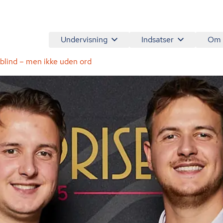
Undervisning
Indsatser
Om
blind – men ikke uden ord