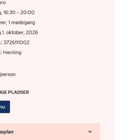
bro
, 16:30 - 20:00
oner, 1 mødegang
 1. oktober, 2026
.: 3726111002
: Herning
/person
DIGE PLADSER
 nu
usplan