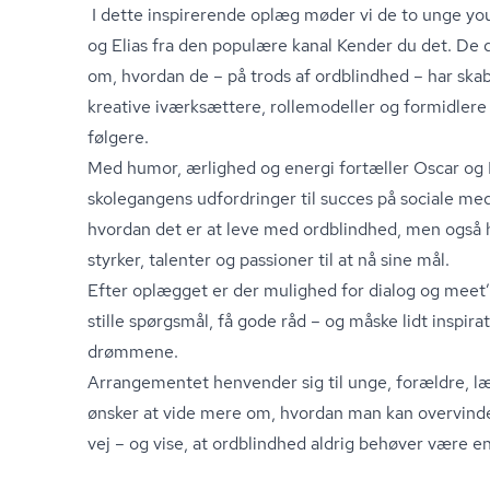
I dette inspirerende oplæg møder vi de to unge yo
og Elias fra den populære kanal Kender du det. De d
om, hvordan de – på trods af ordblindhed – har ska
kreative iværksættere, rollemodeller og formidlere m
følgere.
Med humor, ærlighed og energi fortæller Oscar og E
skolegangens udfordringer til succes på sociale medie
hvordan det er at leve med ordblindhed, men også
styrker, talenter og passioner til at nå sine mål.
Efter oplægget er der mulighed for dialog og meet’
stille spørgsmål, få gode råd – og måske lidt inspirati
drømmene.
Arrangementet henvender sig til unge, forældre, lær
ønsker at vide mere om, hvordan man kan overvinde
vej – og vise, at ordblindhed aldrig behøver være en