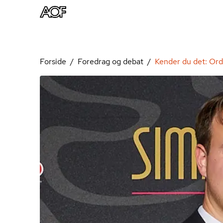
Forside
Foredrag og debat
Kender du det: Ord