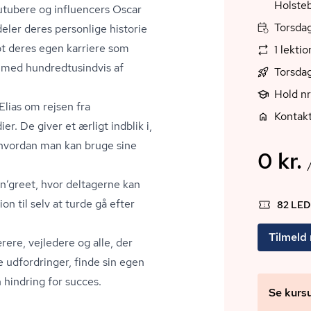
Holste
utubere og influencers Oscar
Torsdag
eler deres personlige historie
bt deres egen karriere som
1 lekti
ed hund­redt­u­sind­vis af
Torsdag
Hold nr
lias om rejsen fra
Kontakt
r. De giver et ærligt indblik i,
 hvordan man kan bruge sine
0 kr.
n’greet, hvor deltagerne kan
on til selv at turde gå efter
82 LE
Tilmeld
ere, vejledere og alle, der
 udfordringer, finde sin egen
 hindring for succes.
Se kurs