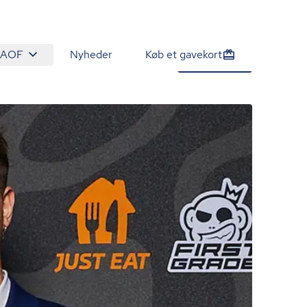
 AOF
Nyheder
Køb et gavekort
0 kr.
Tilmeld nu
/person