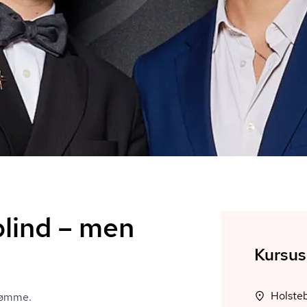
blind – men
Kursus
Holsteb
drømme.