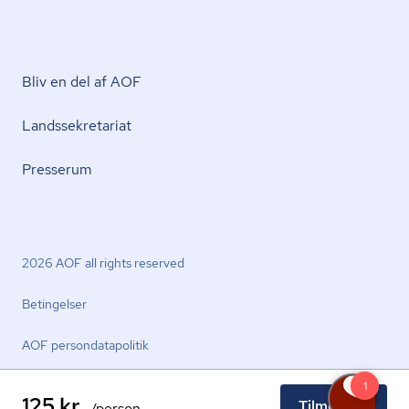
Bliv en del af AOF
Lands­se­kre­ta­ri­at
Presserum
2026 AOF all rights reserved
Betingelser
AOF per­son­da­ta­po­li­tik
125 kr.
Tilmeld nu
/person