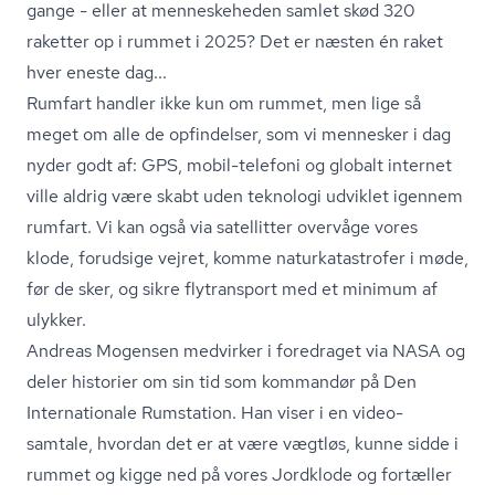
gange - eller at menneskeheden samlet skød 320
raketter op i rummet i 2025? Det er næsten én raket
hver eneste dag...
Rumfart handler ikke kun om rummet, men lige så
meget om alle de opfindelser, som vi mennesker i dag
nyder godt af: GPS, mobil-telefoni og globalt internet
ville aldrig være skabt uden teknologi udviklet igennem
rumfart. Vi kan også via satellitter overvåge vores
klode, forudsige vejret, komme na­tur­ka­ta­stro­fer i møde,
før de sker, og sikre flytransport med et minimum af
ulykker.
Andreas Mogensen medvirker i foredraget via NASA og
deler historier om sin tid som kommandør på Den
Internationale Rumstation. Han viser i en video-
samtale, hvordan det er at være vægtløs, kunne sidde i
rummet og kigge ned på vores Jordklode og fortæller