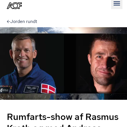
Åben
Jorden rundt
Rumfarts-show af Rasmus