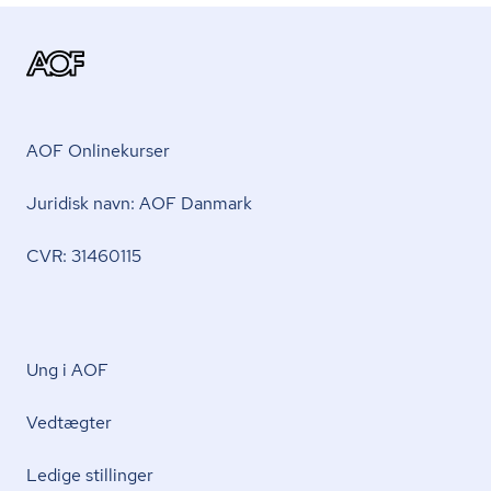
AOF Onlinekurser
Juridisk navn: AOF Danmark
CVR: 31460115
Ung i AOF
Vedtægter
Ledige stillinger