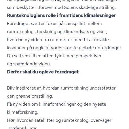
som beskytter Jorden mod Solens skadelige stråling.
Rum­tek­no­lo­gi­ens rolle i fremtidens klimaløsninger
Foredraget sætter fokus på samspillet mellem
rumteknologi, forskning og klimaindsats og viser,
hvordan ny viden fra rummet er med til at udvikle
løsninger på nogle af vores største globale udfordringer.
Du se frem til en aften fyldt med perspektiver
og spændende viden.
Derfor skal du opleve foredraget
Bliv inspireret af, hvordan rumforskning understøtter
den grønne omstilling.
Få ny viden om kli­ma­for­an­drin­ger og den nyeste
klimaforskning.
Hør, hvordan satellitter og rumteknologi overvåger
Jordens klima.