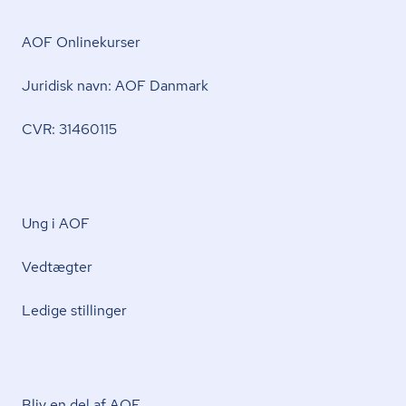
AOF Onlinekurser
Juridisk navn: AOF Danmark
CVR: 31460115
Ung i AOF
Vedtægter
Ledige stillinger
Bliv en del af AOF