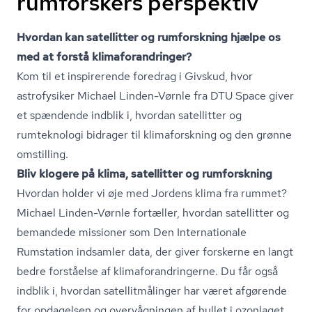
rumforskers perspektiv
Hvordan kan satellitter og rumforskning hjælpe os
med at forstå kli­ma­for­an­drin­ger?
Kom til et inspirerende foredrag i Givskud, hvor
astrofysiker Michael Linden-Vørnle fra DTU Space giver
et spændende indblik i, hvordan satellitter og
rumteknologi bidrager til klimaforskning og den grønne
omstilling.
Bliv klogere på klima, satellitter og rumforskning
Hvordan holder vi øje med Jordens klima fra rummet?
Michael Linden-Vørnle fortæller, hvordan satellitter og
bemandede missioner som Den Internationale
Rumstation indsamler data, der giver forskerne en langt
bedre forståelse af kli­ma­for­an­drin­ger­ne. Du får også
indblik i, hvordan sa­tel­lit­må­lin­ger har været afgørende
for opdagelsen og overvågningen af hullet i ozonlaget,