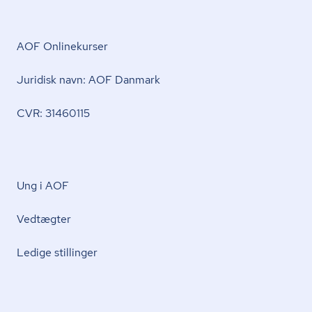
AOF Onlinekurser
Juridisk navn: AOF Danmark
CVR: 31460115
Ung i AOF
Vedtægter
Ledige stillinger