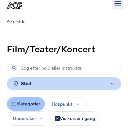
Åben
Forside
Film/Teater/Koncert
Sted
Kategorier
Tidspunkt
Underviser
Vis kurser i gang