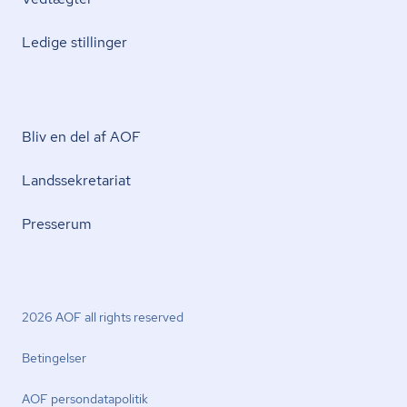
Ledige stillinger
Bliv en del af AOF
Lands­se­kre­ta­ri­at
Presserum
2026 AOF all rights reserved
Betingelser
AOF per­son­da­ta­po­li­tik