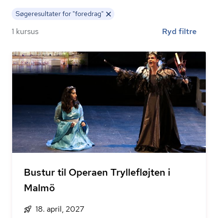
Søgeresultater for "foredrag"
1 kursus
Ryd filtre
Bustur til Operaen Tryllefløjten i
Malmö
18. april, 2027