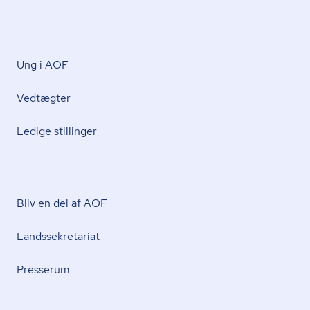
Ung i AOF
Vedtægter
Ledige stillinger
Bliv en del af AOF
Lands­se­kre­ta­ri­at
Presserum