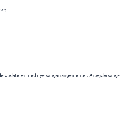
borg
e opdaterer med nye san­gar­ran­ge­men­ter:
Ar­bej­der­sang­