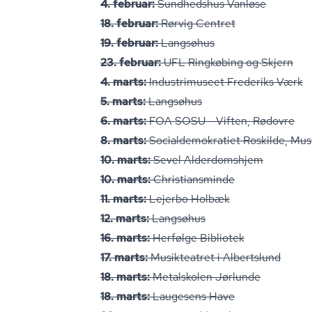
4. februar:
Sundhedshus Vanløse
18. februar:
Rørvig Centret
19. februar:
Langsøhus
23. februar:
UFL Ringkøbing og Skjern
4. marts:
Industrimuseet Frederiks Værk
5. marts:
Langsøhus
6. marts:
FOA SOSU - Viften, Rødovre
8. marts:
So­ci­al­de­mo­kra­ti­et Roskilde, M
10. marts:
Sevel Alderdomshjem
10. marts:
Chri­sti­ans­min­de
11. marts:
Lejerbo Holbæk
12. marts:
Langsøhus
16. marts:
Herfølge Bibliotek
17. marts:
Musikteatret i Albertslund
18. marts:
Metalskolen Jørlunde
18. marts:
Laugesens Have