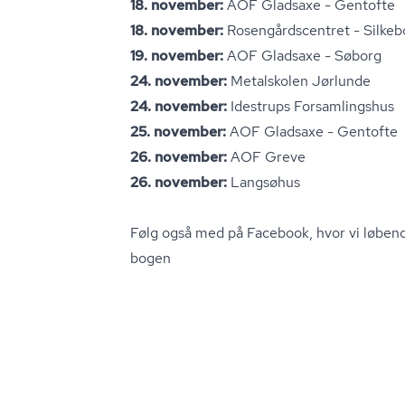
18. november:
AOF Gladsaxe - Gentofte
18. november:
Ro­sen­gårds­cen­tret - Silke
19. november:
AOF Gladsaxe - Søborg
24. november:
Metalskolen Jørlunde
24. november:
Idestrups Forsamlingshus
25. november:
AOF Gladsaxe - Gentofte
26. november:
AOF Greve
26. november:
Langsøhus
Følg også med på Facebook, hvor vi løbend
bo­gen