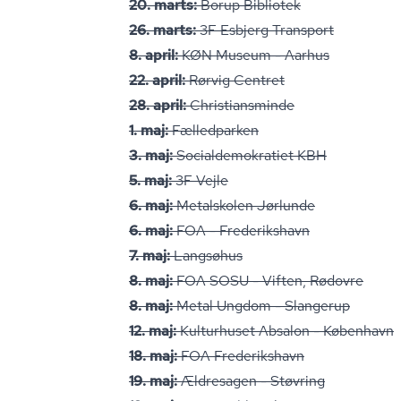
20. marts:
Borup Bibliotek
26. marts:
3F Esbjerg Transport
8. april:
KØN Museum - Aarhus
22. april:
Rørvig Centret
28. april:
Chri­sti­ans­min­de
1. maj:
Fælledparken
3. maj:
So­ci­al­de­mo­kra­ti­et KBH
5. maj:
3F Vejle
6. maj:
Metalskolen Jørlunde
6. maj:
FOA - Frederikshavn
7. maj:
Langsøhus
8. maj:
FOA SOSU - Viften, Rødovre
8. maj:
Metal Ungdom - Slangerup
12. maj:
Kulturhuset Absalon - København
18. maj:
FOA Frederikshavn
19. maj:
Ældresagen - Støvring