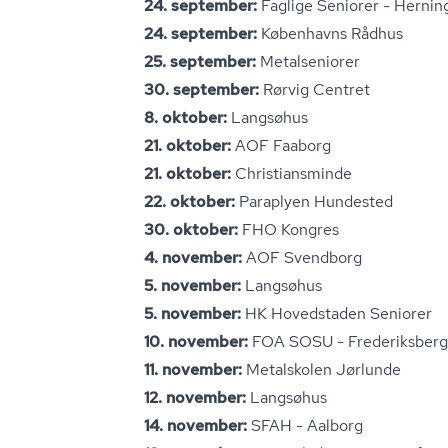
24. september:
Faglige Seniorer - Hernin
24. september:
Københavns Rådhus
25. september:
Metalseniorer
30. september:
Rørvig Centret
8. oktober:
Langsøhus
21. oktober:
AOF Faaborg
21. oktober:
Chri­sti­ans­min­de
22. oktober:
Paraplyen Hundested
30. oktober:
FHO Kongres
4. november:
AOF Svendborg
5. november:
Langsøhus
5. november:
HK Hovedstaden Seniorer
10. november:
FOA SOSU - Frederiksberg
11. november:
Metalskolen Jørlunde
12. november:
Langsøhus
14. november:
SFAH - Aalborg