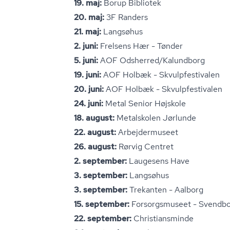
19. maj:
Borup Bibliotek
20. maj:
3F Randers
21. maj:
Langsøhus
2. juni:
Frelsens Hær - Tønder
5. juni:
AOF Odsherred/Kalundborg
19. juni:
AOF Holbæk - Skvul­p­festi­va­len
20. juni:
AOF Holbæk - Skvul­p­festi­va­len
24. juni:
Metal Senior Højskole
18. august:
Metalskolen Jørlunde
22. august:
Arbejdermuseet
26. august:
Rørvig Centret
2. september:
Laugesens Have
3. september:
Langsøhus
3. september:
Trekanten - Aalborg
15. september:
Forsorgsmuseet - Svendb
22. september:
Chri­sti­ans­min­de