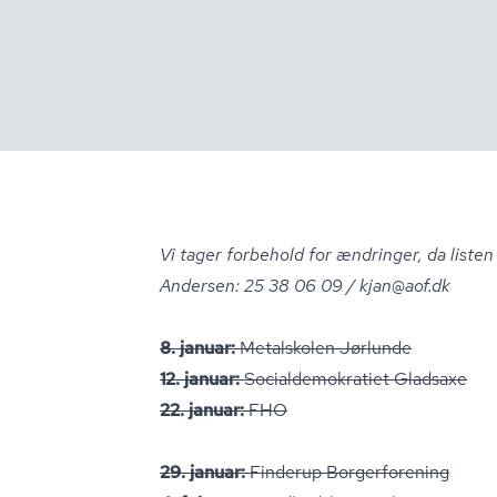
Vi tager forbehold for ændringer, da liste
Andersen: 25 38 06 09 /
kjan@aof.dk
8. januar:
Metalskolen Jørlunde
12. januar:
So­ci­al­de­mo­kra­ti­et Gladsaxe
22. januar:
FHO
29. januar:
Finderup Borgerforening