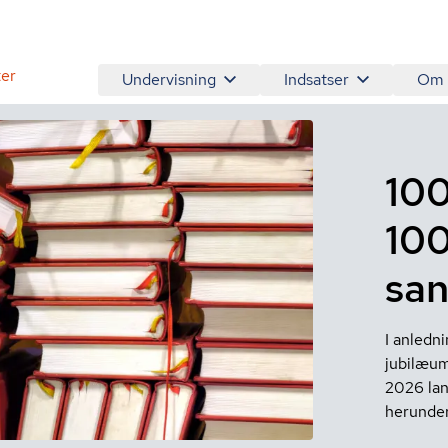
er
Undervisning
Indsatser
Om
100
10
sa
I anledn
jubilæum
2026 lan
herunder