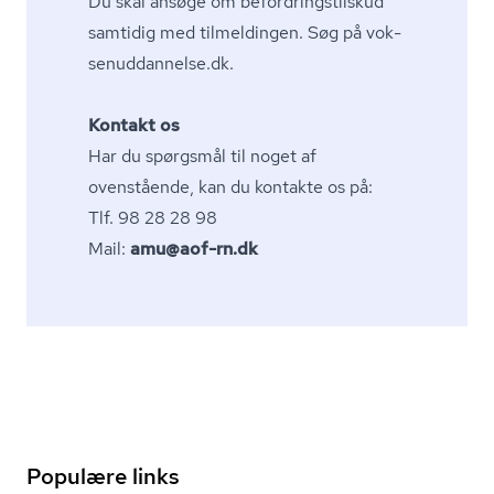
Du skal ansøge om be­for­drings­tilskud
samtidig med tilmeldingen. Søg på
vok­
se­nud­dan­nel­se.dk
.
Kontakt os
Har du spørgsmål til noget af
ovenstående, kan du kontakte os på:
Tlf. 98 28 28 98
Mail:
amu@aof-rn.dk
Populære links