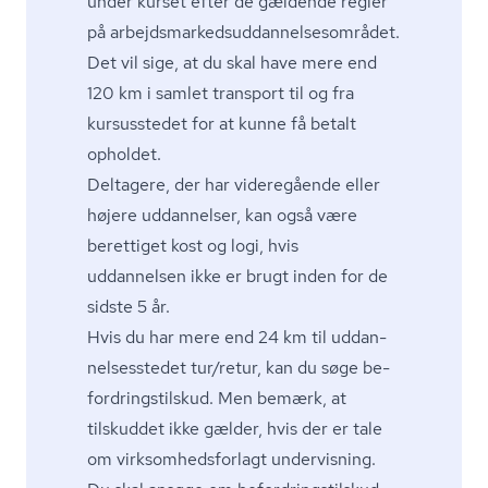
under kurset efter de gældende regler
på ar­bejds­mar­keds­ud­dan­nel­ses­om­rå­det.
Det vil sige, at du skal have mere end
120 km i samlet transport til og fra
kursusstedet for at kunne få betalt
opholdet.
Deltagere, der har videregående eller
højere uddannelser, kan også være
berettiget kost og logi, hvis
uddannelsen ikke er brugt inden for de
sidste 5 år.
Hvis du har mere end 24 km til ud­dan­
nel­ses­ste­det tur/retur, kan du søge be­
for­drings­tilskud. Men bemærk, at
tilskuddet ikke gælder, hvis der er tale
om virk­som­heds­for­lagt undervisning.