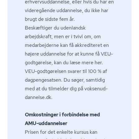
er­hverv­s­ud­dan­nel­se, eller hvis du har en
videregående uddannelse, du ikke har
brugt de sidste fem år.
Beskæftiger du udenlandsk
arbejdskraft, men er i tvivl om, om
medarbejderne kan få akkrediteret en
højere uddannelse for at kunne få VEU-
godtgørelse, kan du læse mere
her
.
VEU-godtgørelsen svarer til 100 % af
dagpengesatsen. Du søger, samtidig
med at du tilmelder dig på vok­se­nud­
dan­nel­se.dk.
Omkostninger i forbindelse med
AMU-uddannelser
Prisen for det enkelte kursus kan