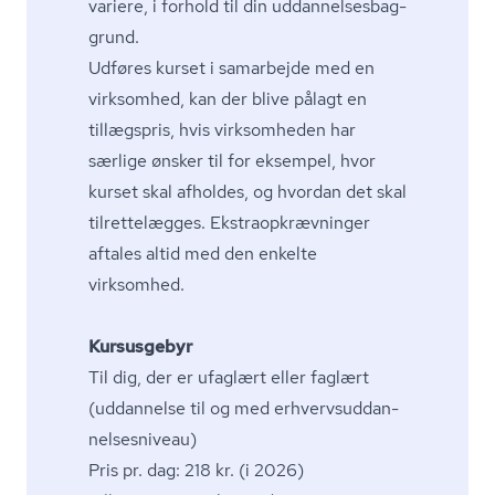
variere, i forhold til din ud­dan­nel­ses­bag­
grund.
Udføres kurset i samarbejde med en
virksomhed, kan der blive pålagt en
tillægspris, hvis virksomheden har
særlige ønsker til for eksempel, hvor
kurset skal afholdes, og hvordan det skal
tilrettelægges. Ek­stra­opkræv­nin­ger
aftales altid med den enkelte
virksomhed.
Kursusgebyr
Til dig, der er ufaglært eller faglært
(uddannelse til og med er­hverv­s­ud­dan­
nel­ses­ni­veau)
Pris pr. dag: 218 kr. (i 2026)