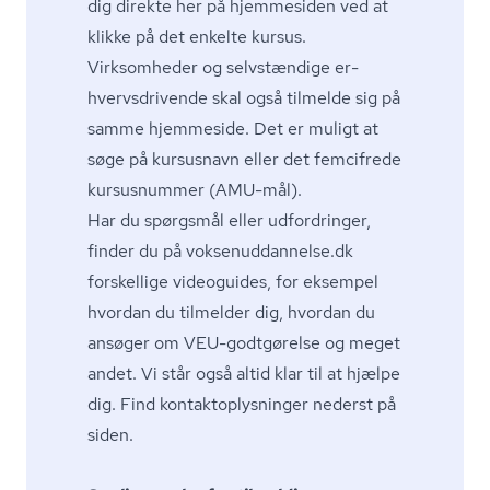
dig direkte her på hjemmesiden ved at
klikke på det enkelte kursus.
Virksomheder og selvstændige er­
hvervs­dri­ven­de skal også tilmelde sig på
samme hjemmeside. Det er muligt at
søge på kursusnavn eller det femcifrede
kursusnummer (AMU-mål).
Har du spørgsmål eller udfordringer,
finder du på
vok­se­nud­dan­nel­se.dk
forskellige videoguides, for eksempel
hvordan du tilmelder dig, hvordan du
ansøger om VEU-godtgørelse og meget
andet. Vi står også altid klar til at hjælpe
dig. Find kon­tak­top­lys­nin­ger nederst på
siden.