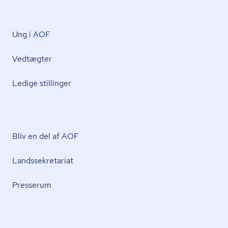
Ung i AOF
Vedtægter
Ledige stillinger
Bliv en del af AOF
Lands­se­kre­ta­ri­at
Presserum