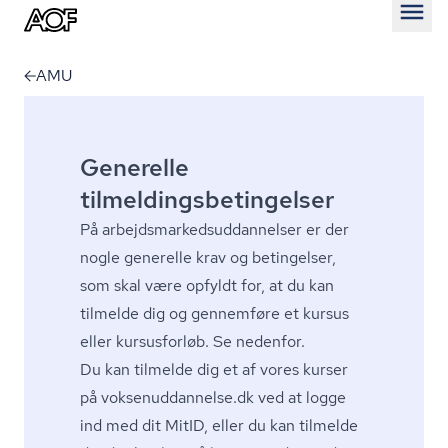
Åben
AMU
Generelle
tilmeldingsbetingelser
På ar­bejds­mar­keds­ud­dan­nel­ser er der
nogle generelle krav og betingelser,
som skal være opfyldt for, at du kan
tilmelde dig og gennemføre et kursus
eller kursusforløb. Se nedenfor.
Du kan tilmelde dig et af vores kurser
på
vok­se­nud­dan­nel­se.dk
ved at logge
ind med dit MitID, eller du kan tilmelde