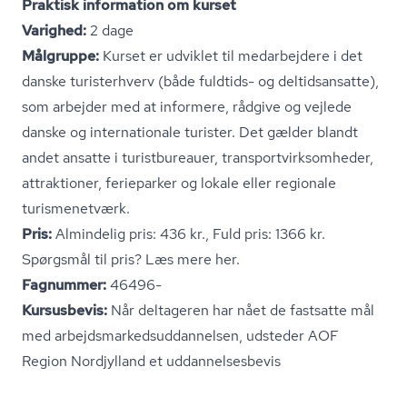
Praktisk information om kurset
Varighed:
2 dage
Målgruppe:
Kurset er udviklet til medarbejdere i det
danske turisterhverv (både fuldtids- og deltidsansatte),
som arbejder med at informere, rådgive og vejlede
danske og internationale turister. Det gælder blandt
andet ansatte i turistbureauer, trans­portvirk­som­he­der,
attraktioner, ferieparker og lokale eller regionale
turismenetværk.
Pris:
Almindelig pris: 436 kr., Fuld pris: 1366 kr.
Spørgsmål til pris? Læs mere her.
Fagnummer:
46496-
Kursusbevis:
Når deltageren har nået de fastsatte mål
med ar­bejds­mar­keds­ud­dan­nel­sen, udsteder AOF
Region Nordjylland et ud­dan­nel­ses­be­vis