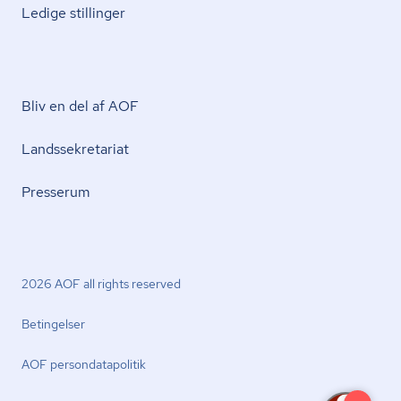
Ledige stillinger
Bliv en del af AOF
Lands­se­kre­ta­ri­at
Presserum
2026 AOF all rights reserved
Betingelser
AOF per­son­da­ta­po­li­tik