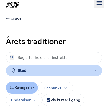
Åben
Forside
Årets traditioner
Sted
Kategorier
Tidspunkt
Underviser
Vis kurser i gang