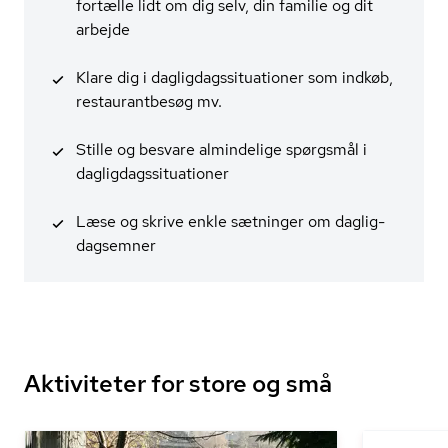
fortælle lidt om dig selv, din familie og dit
arbejde
Klare dig i dag­lig­dags­si­tu­a­tio­ner som indkøb,
re­stau­rant­be­søg mv.
Stille og besvare almindelige spørgsmål i
dag­lig­dags­si­tu­a­tio­ner
Læse og skrive enkle sætninger om dag­lig­
dagsem­ner
Aktiviteter for store og små