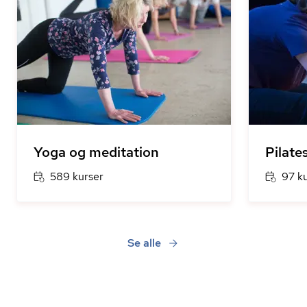
Yoga og meditation
Pilate
589 kurser
97 k
Se alle