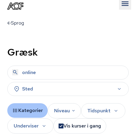
Åben
Sprog
Græsk
Sted
Kategorier
Niveau
Tidspunkt
Underviser
Vis kurser i gang