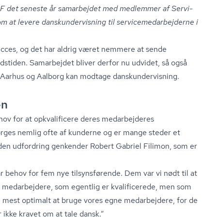
OF det seneste år samarbejdet med medlemmer af Ser­vi­
 at levere dan­skun­der­vis­ning til ser­vi­ce­me­d­ar­bej­der­ne i
succes, og det har aldrig været nemmere at sende
ejdstiden. Samarbejdet bliver derfor nu udvidet, så også
le, Aarhus og Aalborg kan modtage dan­skun­der­vis­ning.
en
behov for at opkvalificere deres medarbejderes
rges nemlig ofte af kunderne og er mange steder et
den udfordring genkender Robert Gabriel Filimon, som er
ar behov for fem nye tilsynsførende. Dem var vi nødt til at
ne medarbejdere, som egentlig er kvalificerede, men som
ære mest optimalt at bruge vores egne medarbejdere, for de
 ikke kravet om at tale dansk.”