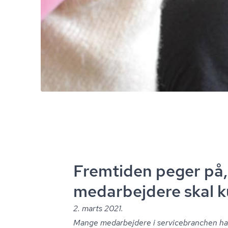
Fremtiden peger på,
medarbejdere skal k
2. marts 2021.
Mange medarbejdere i ser­vi­ce­bran­chen 