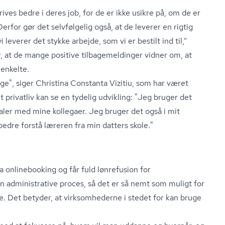
ves bedre i deres job, for de er ikke usikre på, om de er
rfor gør det selvfølgelig også, at de leverer en rigtig
vi leverer det stykke arbejde, som vi er bestilt ind til,”
at de mange positive til­ba­ge­mel­din­ger vidner om, at
 enkelte.
ge", siger Christina Constanta Vizitiu, som har været
t privatliv kan se en tydelig udvikling: "Jeg bruger det
taler med mine kollegaer. Jeg bruger det også i mit
 bedre forstå læreren fra min datters skole."
onlinebooking og får fuld lønrefusion for
administrative proces, så det er så nemt som muligt for
. Det betyder, at virksomhederne i stedet for kan bruge