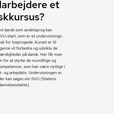
arbejdere et
skkursus?
d dansk som andetsprog kan
VU-start, som er et un­der­vis­nings­
ansk for tosprogede. Kurset er til
erne vil forbedre og udvikle de
færdigheder på dansk. Her får man
 for at styrke de mundtlige og
 kompetencer, som kan være nyttige i
t- og arbejdsliv. Undervisningen er
 der kan søges om SVU (Statens
an­nel­ses­støt­te).