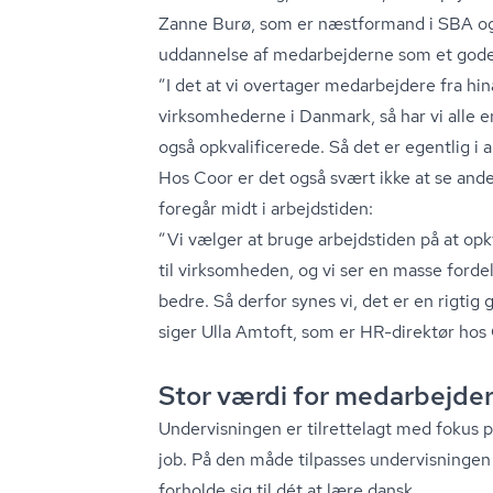
Zanne Burø, som er næstformand i SBA og 
uddannelse af medarbejderne som et gode
”I det at vi overtager medarbejdere fra hina
virksomhederne i Danmark, så har vi alle e
også opkva­li­fi­ce­re­de. Så det er egentlig
Hos Coor er det også svært ikke at se ande
foregår midt i arbejdstiden:
”Vi vælger at bruge arbejdstiden på at opk
til virksomheden, og vi ser en masse forde
bedre. Så derfor synes vi, det er en rigtig
siger Ulla Amtoft, som er HR-direktør hos
Stor værdi for medarbejde
Undervisningen er tilrettelagt med fokus på 
job. På den måde tilpasses undervisninge
forholde sig til dét at lære dansk.