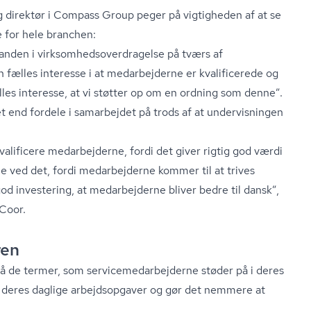
direktør i Compass Group peger på vigtigheden af at se
 for hele branchen:
nden i virk­som­heds­over­dra­gel­se på tværs af
n fælles interesse i at medarbejderne er kvalificerede og
 i alles interesse, at vi støtter op om en ordning som denne”.
t end fordele i samarbejdet på trods af at undervisningen
valificere medarbejderne, fordi det giver rigtig god værdi
le ved det, fordi medarbejderne kommer til at trives
 god investering, at medarbejderne bliver bedre til dansk”,
 Coor.
ren
de termer, som ser­vi­ce­me­d­ar­bej­der­ne støder på i deres
n deres daglige arbejdsopgaver og gør det nemmere at