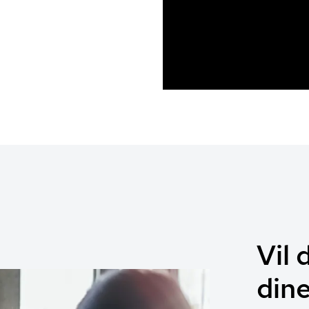
Vil 
din