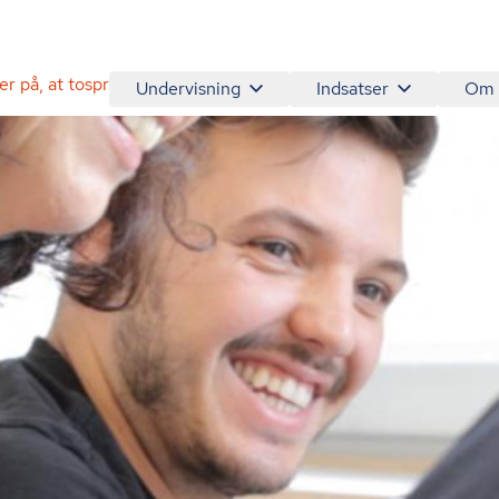
r på, at tosprogede medarbejdere skal kunne tale mere dansk
Undervisning
Indsatser
Om