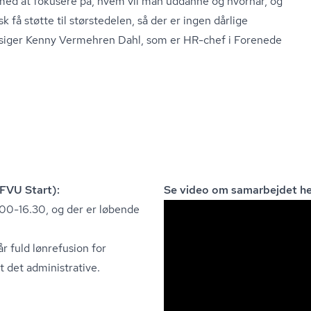
med at fokusere på, hvem vil man uddanne og hvornår, og
få støtte til størstedelen, så der er ingen dårlige
, siger Kenny Vermehren Dahl, som er HR-chef i Forenede
(FVU Start):
Se video om samarbejdet he
.00-16.30, og der er løbende
r fuld lønrefusion for
t det administrative.