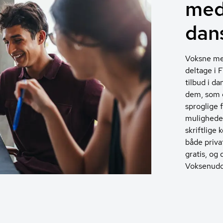
med
dan
Voksne me
deltage i F
til­bud i d
dem, som g
sproglige 
muligheden
skriftlige
både priva
gratis, og
Vok­se­nud­d