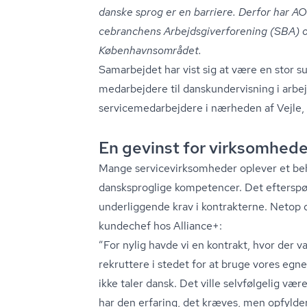
danske sprog er en barriere. Derfor har A
ce­bran­chens Ar­bejds­gi­ver­for­e­ning (SBA) om
Kø­ben­havns­om­rå­det.
Samarbejdet har vist sig at være en stor 
medarbejdere til dan­skun­der­vis­ning i arb
ser­vi­ce­me­d­ar­bej­de­re i nærheden af Vej
En gevinst for virksomhed
Mange ser­vi­ce­virk­som­he­der oplever et 
dansksproglige kompetencer. Det efterspø
underliggende krav i kontrakterne. Netop 
kundechef hos Alliance+:
”For nylig havde vi en kontrakt, hvor der v
rekruttere i stedet for at bruge vores eg
ikke taler dansk. Det ville selvfølgelig v
har den erfaring, det kræves, men opfylder