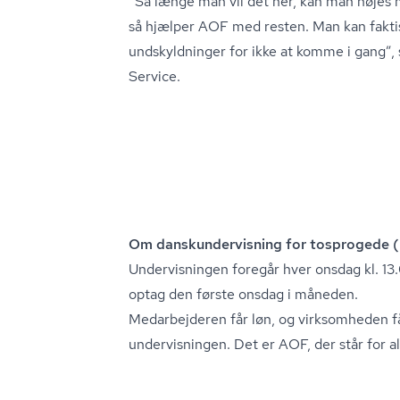
”Så længe man vil det her, kan man nøjes 
så hjælper AOF med resten. Man kan faktisk 
undskyldninger for ikke at komme i gang”
Service.
Om dan­skun­der­vis­ning for tosprogede 
Undervisningen foregår hver onsdag kl. 13
optag den første onsdag i måneden.
Medarbejderen får løn, og virksomheden få
undervisningen. Det er AOF, der står for al