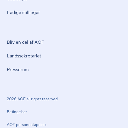
Ledige stillinger
Bliv en del af AOF
Lands­se­kre­ta­ri­at
Presserum
2026 AOF all rights reserved
Betingelser
AOF per­son­da­ta­po­li­tik