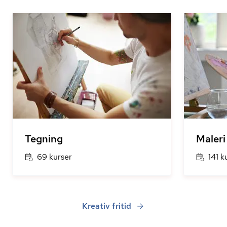
Tegning
Maleri
69 kurser
141 k
Kreativ fritid