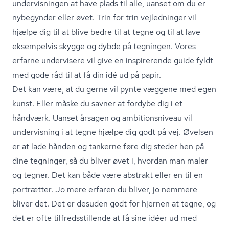
undervisningen at have plads til alle, uanset om du er
nybegynder eller øvet. Trin for trin vejledninger vil
hjælpe dig til at blive bedre til at tegne og til at lave
eksempelvis skygge og dybde på tegningen. Vores
erfarne undervisere vil give en inspirerende guide fyldt
med gode råd til at få din idé ud på papir.
Det kan være, at du gerne vil pynte væggene med egen
kunst. Eller måske du savner at fordybe dig i et
håndværk. Uanset årsagen og am­bi­tions­ni­veau vil
undervisning i at tegne hjælpe dig godt på vej. Øvelsen
er at lade hånden og tankerne føre dig steder hen på
dine tegninger, så du bliver øvet i, hvordan man maler
og tegner. Det kan både være abstrakt eller en til en
portrætter. Jo mere erfaren du bliver, jo nemmere
bliver det. Det er desuden godt for hjernen at tegne, og
det er ofte til­freds­stil­len­de at få sine idéer ud med