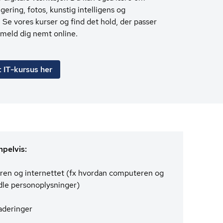
igering, fotos, kunstig intelligens og
. Se vores kurser og find det hold, der passer
Tilmeld dig nemt online.
t IT-kursus her
mpelvis:
ren og internettet (fx hvordan computeren og
 per­so­nop­lys­nin­ger)
aderinger