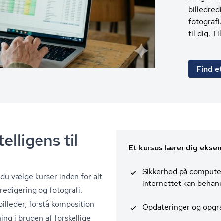
billedred
fotografi
til dig. 
Find e
elligens til
Et kursus lærer dig ekse
Sikkerhed på compute
u vælge kurser inden for alt
internettet kan behandle
re­di­ge­ring og fotografi.
lleder, forstå komposition
Opdateringer og opgr
ing i brugen af forskellige