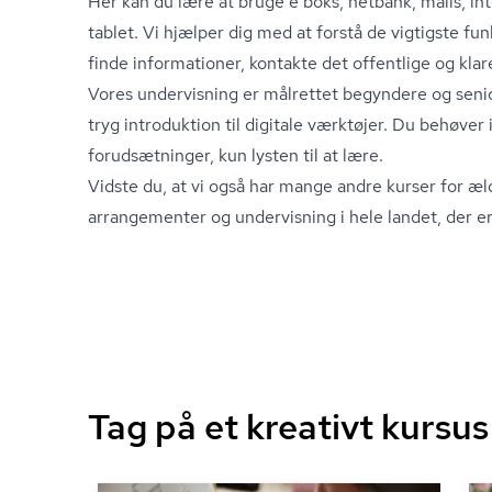
Her kan du lære at bruge e boks, netbank, mails, int
tablet. Vi hjælper dig med at forstå de vigtigste fu
finde informationer, kontakte det offentlige og klare
Vores undervisning er målrettet begyndere og senio
tryg introduktion til digitale værktøjer. Du behøver
forudsætninger, kun lysten til at lære.
Vidste du, at vi også har mange andre kurser for æl
arrangementer og undervisning i hele landet, der er
Tag på et kreativt kursu