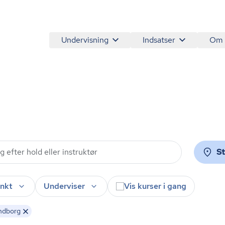
Undervisning
Indsatser
Om
S
nkt
Underviser
Vis kurser i gang
ndborg