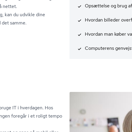
Opsættelse og brug a
å nettet.
g, kan du udvikle dine
Hvordan billeder overf
d det samme.
Hvordan man køber var
Computerens genvejst
bruge IT i hverdagen. Hos
ngen foregår i et roligt tempo