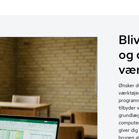
Bli
og 
vær
Ønsker du
værktøjer
programm
tilbyder 
grundlæg
computer,
giver dig
brugen a