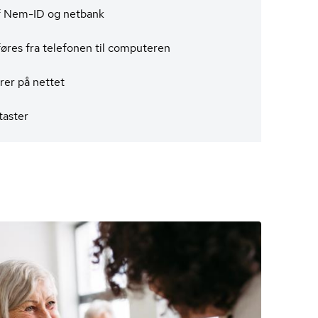
f Nem-ID og netbank
øres fra telefonen til computeren
er på nettet
aster