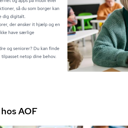
ernet og apps på mobil eller
nktioner, så du som borger kan
 dig digitalt.
rer, der ønsker it hjælp og en
 ikke have særlige
dre og seniorer? Du kan finde
 tilpasset netop dine behov.
s hos AOF