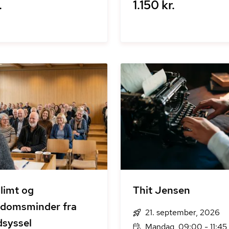
.
1.150 kr.
limt og
Thit Jensen
domsminder fra
21. september, 2026
syssel
Mandag, 09:00 - 11:45