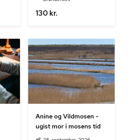
130 kr.
Anine og Vildmosen -
ugist mor i mosens tid
28. september, 2026