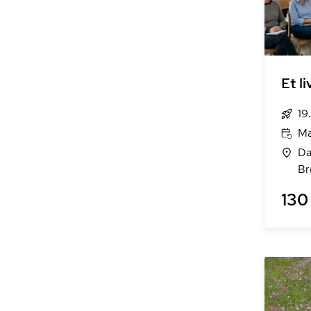
Et l
19
Ma
Da
Br
130 