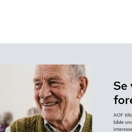
Se 
for
AOF tilb
både und
interesse