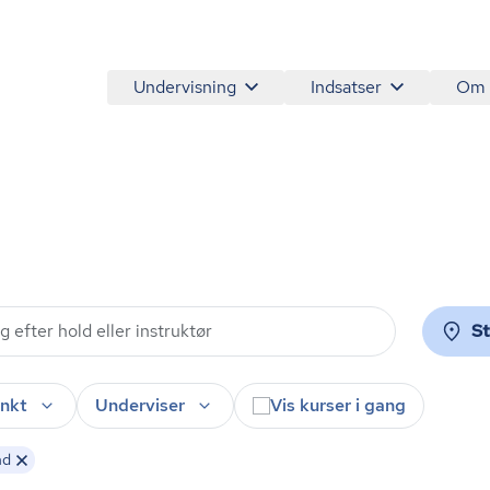
Undervisning
Indsatser
Om
S
nkt
Underviser
Vis kurser i gang
nd