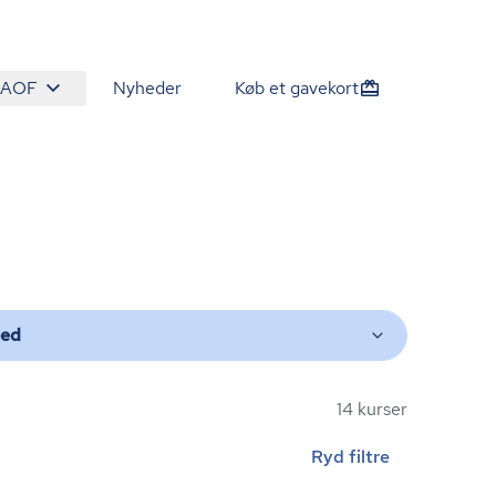
 AOF
Nyheder
Køb et gavekort
ted
14 kurser
Ryd filtre