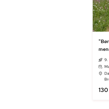
"Bør
men
9.
Ma
Da
Br
130 