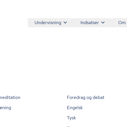
Undervisning
Indsatser
Om
meditation
Foredrag og debat
æning
Engelsk
Tysk