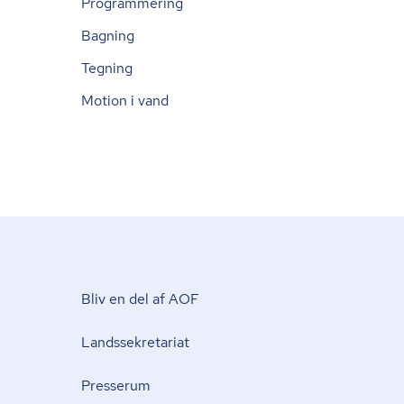
Programmering
Bagning
Tegning
Motion i vand
Bliv en del af AOF
Lands­se­kre­ta­ri­at
Presserum