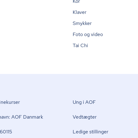
Kor
Klaver
Smykker
Foto og video
Tai Chi
nekurser
Ung i AOF
 navn: AOF Danmark
Vedtægter
60115
Ledige stillinger