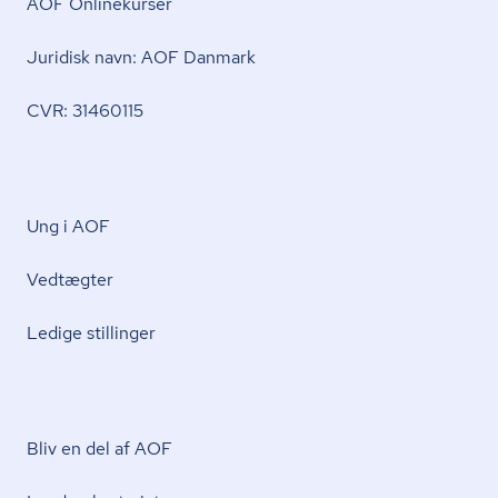
AOF Onlinekurser
Juridisk navn: AOF Danmark
CVR: 31460115
Ung i AOF
Vedtægter
Ledige stillinger
Bliv en del af AOF