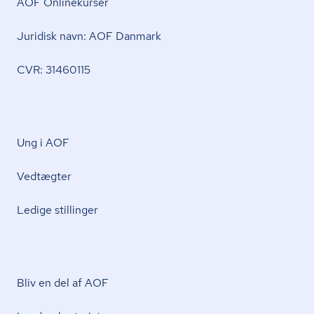
AOF Onlinekurser
Juridisk navn: AOF Danmark
CVR: 31460115
Ung i AOF
Vedtægter
Ledige stillinger
Bliv en del af AOF