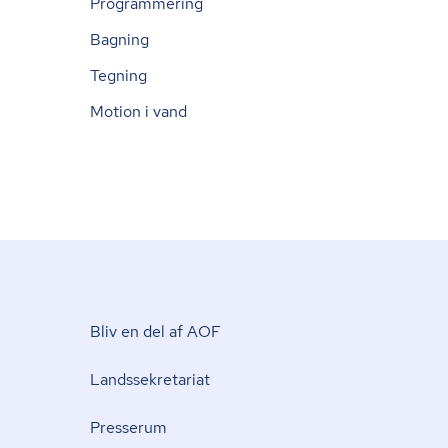
Programmering
Bagning
Tegning
Motion i vand
Bliv en del af AOF
Lands­se­kre­ta­ri­at
Presserum