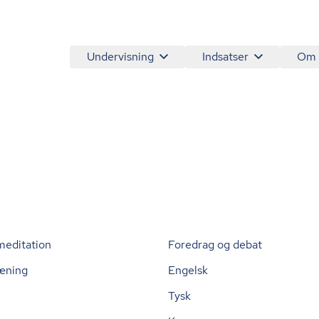
Undervisning
Indsatser
Om
meditation
Foredrag og debat
æning
Engelsk
Tysk