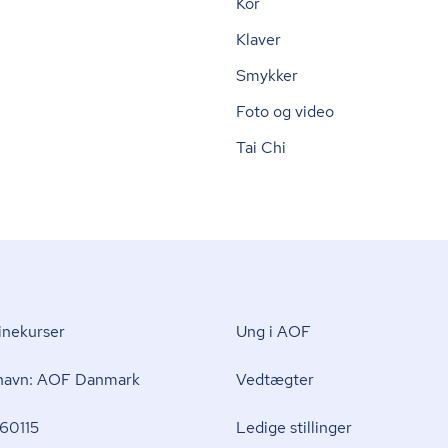
Kor
Klaver
Smykker
Foto og video
Tai Chi
nekurser
Ung i AOF
 navn: AOF Danmark
Vedtægter
60115
Ledige stillinger