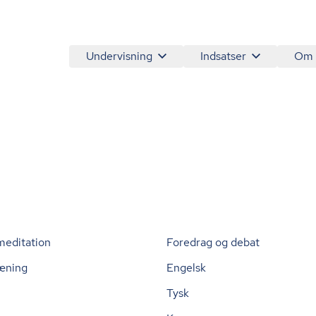
Undervisning
Indsatser
Om
meditation
Foredrag og debat
æning
Engelsk
Tysk