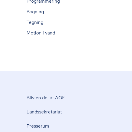
Programmering
Bagning
Tegning
Motion i vand
Bliv en del af AOF
Lands­se­kre­ta­ri­at
Presserum