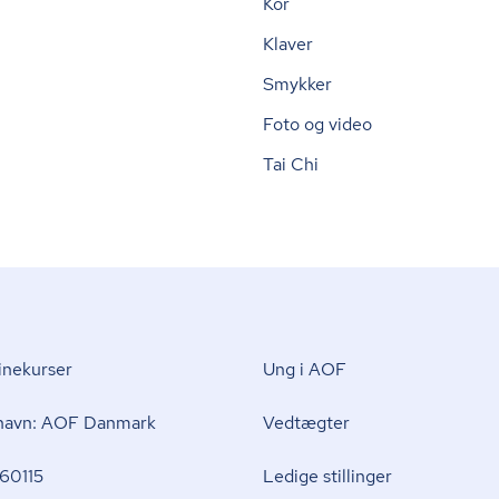
Kor
Klaver
Smykker
Foto og video
Tai Chi
nekurser
Ung i AOF
 navn: AOF Danmark
Vedtægter
60115
Ledige stillinger