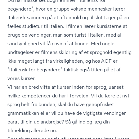
Du har måske set dogmefilmen "Italiensk for
begyndere", hvor en gruppe voksne mennesker lærer
italiensk sammen på et aftenhold og til slut tager på en
fælles studietur til Italien. I filmen lærer kursisterne at
bruge de vendinger, man som turist i Italien, med al
sandsynlighed vil få gavn af at kunne. Med nogle
undtagelser er filmens skildring af et sproghold egentlig
ikke meget langt fra virkeligheden, og hos AOF er
"Italiensk for begyndere" faktisk også titlen på et af
vores kurser.
Vi har en bred vifte af
kurser inden for sprog
, uanset
hvilke kompetencer du har i forvejen. Vil du lære et nyt
sprog helt fra bunden, skal du have genopfrisket
grammatikken eller vil du have de vigtigste vendinger
parat til din udlandsrejse? Så gå ind og læg din
tilmelding allerede nu.