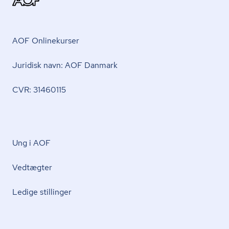
AOF Onlinekurser
Juridisk navn: AOF Danmark
CVR: 31460115
Ung i AOF
Vedtægter
Ledige stillinger