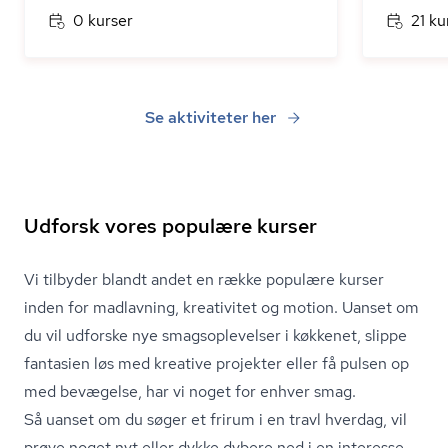
0 kurser
21 ku
Se aktiviteter her
Udforsk vores populære kurser
Vi tilbyder blandt andet en række populære kurser
inden for madlavning, kreativitet og motion. Uanset om
du vil udforske nye smags­op­le­vel­ser i køkkenet, slippe
fantasien løs med kreative projekter eller få pulsen op
med bevægelse, har vi noget for enhver smag.
Så uanset om du søger et frirum i en travl hverdag, vil
prøve noget nyt eller dykke dybere ned i en interesse,