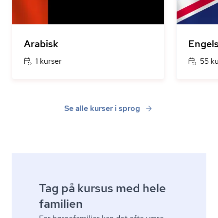
Arabisk
Engel
1 kurser
55 k
Se alle kurser i sprog
Tag på kursus med hele
familien