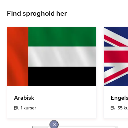
Find sproghold her
Arabisk
Engel
1 kurser
55 k