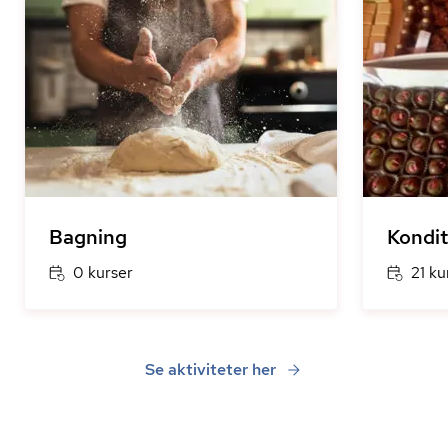
Bagning
Kondit
0 kurser
21 ku
Se aktiviteter her