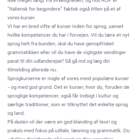
ikke meget langt fra virkeligheden, og hos AOF er
"Italiensk for begyndere" faktisk også titlen på et af
vores kurser.
Vi har en bred vifte af
kurser inden for sprog
, uanset
hvilke kompetencer du har i forvejen. Vil du lære et nyt
sprog helt fra bunden, skal du have genopfrisket
grammatikken eller vil du have de vigtigste vendinger
parat til din udlandsrejse? Så gå ind og læg din
tilmelding allerede nu.
Sprogkurserne er nogle af vores mest populære kurser
- og med god grund. Det er kurser, hvor du, foruden de
sproglige kompetencer, også får indsigt i kultur og
særlige traditioner, som er tilknyttet det enkelte sprog
og land.
På skolen vil der være en god blanding af teori og
praksis med fokus på udtale, læsning og grammatik. Du