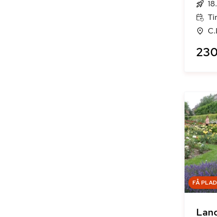
18
Ti
C.
230
FÅ PLA
Land