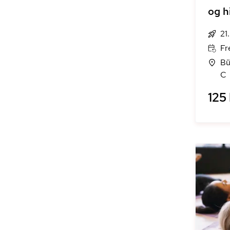
og h
21
Fr
Bü
C
125 