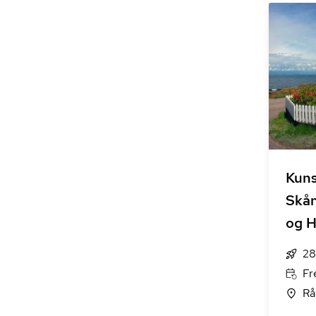
Kuns
Skån
og 
28
Fr
Rå