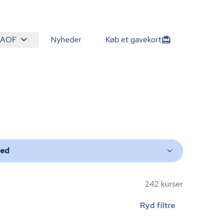
 AOF
Nyheder
Køb et gavekort
ted
242 kurser
Ryd filtre