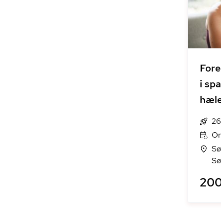
Fore
i sp
hæl
26
On
Sø
Sø
200