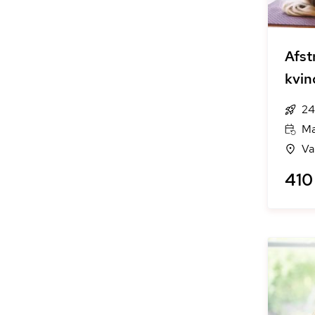
Afst
kvin
24
Ma
Va
410 