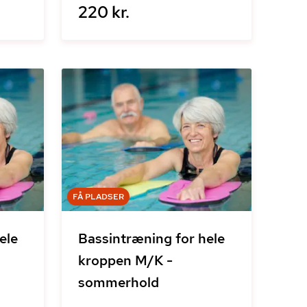
220 kr.
FÅ PLADSER
ele
Bassintræning for hele
kroppen M/K -
sommerhold