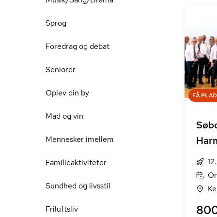
Sprog
Foredrag og debat
Seniorer
Oplev din by
FÅ PLA
Mad og vin
Søb
Mennesker imellem
Harm
12
Familieaktiviteter
On
Sundhed og livsstil
Ke
800
Friluftsliv