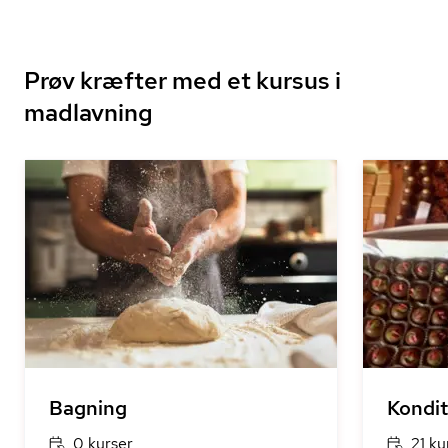
Prøv kræfter med et kursus i
madlavning
Bagning
Kondit
0 kurser
21 ku