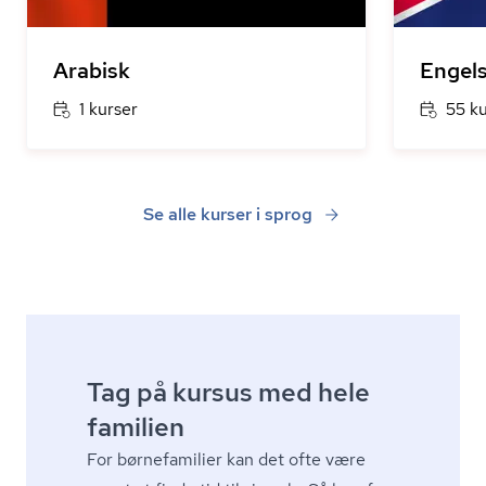
Arabisk
Engel
1 kurser
55 k
Se alle kurser i sprog
Tag på kursus med hele
familien
For børnefamilier kan det ofte være