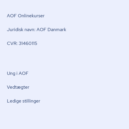
AOF Onlinekurser
Juridisk navn: AOF Danmark
CVR: 31460115
Ung i AOF
Vedtægter
Ledige stillinger