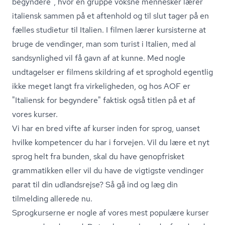
begyndere", hvor en gruppe voksne mennesker lærer
italiensk sammen på et aftenhold og til slut tager på en
fælles studietur til Italien. I filmen lærer kursisterne at
bruge de vendinger, man som turist i Italien, med al
sandsynlighed vil få gavn af at kunne. Med nogle
undtagelser er filmens skildring af et sproghold egentlig
ikke meget langt fra virkeligheden, og hos AOF er
"Italiensk for begyndere" faktisk også titlen på et af
vores kurser.
Vi har en bred vifte af
kurser inden for sprog
, uanset
hvilke kompetencer du har i forvejen. Vil du lære et nyt
sprog helt fra bunden, skal du have genopfrisket
grammatikken eller vil du have de vigtigste vendinger
parat til din udlandsrejse? Så gå ind og læg din
tilmelding allerede nu.
Sprogkurserne er nogle af vores mest populære kurser