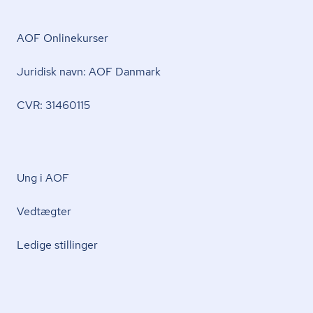
AOF Onlinekurser
Juridisk navn: AOF Danmark
CVR: 31460115
Ung i AOF
Vedtægter
Ledige stillinger