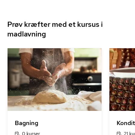
Prøv kræfter med et kursus i
madlavning
Bagning
Kondit
0 kurser
21 ku