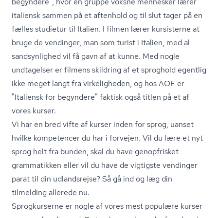
begyndere", hvor en gruppe voksne mennesker lærer
italiensk sammen på et aftenhold og til slut tager på en
fælles studietur til Italien. I filmen lærer kursisterne at
bruge de vendinger, man som turist i Italien, med al
sandsynlighed vil få gavn af at kunne. Med nogle
undtagelser er filmens skildring af et sproghold egentlig
ikke meget langt fra virkeligheden, og hos AOF er
"Italiensk for begyndere" faktisk også titlen på et af
vores kurser.
Vi har en bred vifte af
kurser inden for sprog
, uanset
hvilke kompetencer du har i forvejen. Vil du lære et nyt
sprog helt fra bunden, skal du have genopfrisket
grammatikken eller vil du have de vigtigste vendinger
parat til din udlandsrejse? Så gå ind og læg din
tilmelding allerede nu.
Sprogkurserne er nogle af vores mest populære kurser