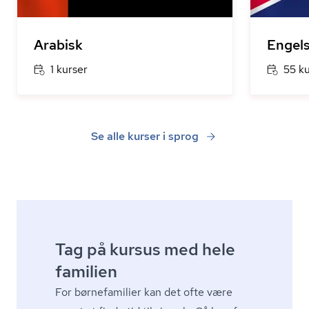
Arabisk
Engel
1 kurser
55 k
Se alle kurser i sprog
Tag på kursus med hele
familien
For børnefamilier kan det ofte være