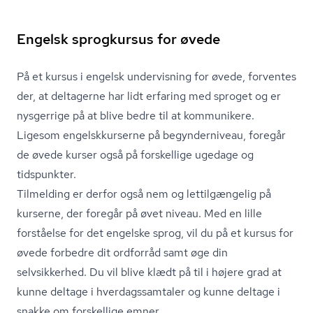
Engelsk sprogkursus for øvede
På et kursus i engelsk undervisning for øvede, forventes
der, at deltagerne har lidt erfaring med sproget og er
nysgerrige på at blive bedre til at kommunikere.
Ligesom en­gelsk­kur­ser­ne på begynderniveau, foregår
de øvede kurser også på forskellige ugedage og
tidspunkter.
Tilmelding er derfor også nem og lettilgængelig på
kurserne, der foregår på øvet niveau. Med en lille
forståelse for det engelske sprog, vil du på et kursus for
øvede forbedre dit ordforråd samt øge din
selvsikkerhed. Du vil blive klædt på til i højere grad at
kunne deltage i hver­dags­sam­ta­ler og kunne deltage i
snakke om forskellige emner.