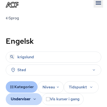
Åben
Sprog
Engelsk
Sted
Kategorier
Niveau
Tidspunkt
Underviser
Vis kurser i gang