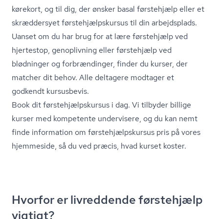
kørekort, og til dig, der ønsker basal førstehjælp eller et
skræddersyet første­hjælp­s­kur­sus til din arbejdsplads.
Uanset om du har brug for at lære førstehjælp ved
hjertestop, genoplivning eller førstehjælp ved
blødninger og forbrændinger, finder du kurser, der
matcher dit behov. Alle deltagere modtager et
godkendt kursusbevis.
Book dit første­hjælp­s­kur­sus i dag. Vi tilbyder billige
kurser med kompetente undervisere, og du kan nemt
finde information om første­hjælp­s­kur­sus pris på vores
hjemmeside, så du ved præcis, hvad kurset koster.
Hvorfor er livreddende førstehjælp
vigtigt?