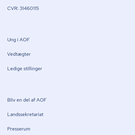
CVR: 31460115
Ung i AOF
Vedtægter
Ledige stillinger
Bliv en del af AOF
Lands­se­kre­ta­ri­at
Presserum