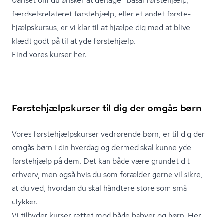
Uanset om du ønsker at deltage i basal førstehjælp,
færds­els­re­la­te­ret førstehjælp, eller et andet første­
hjælp­s­kur­sus, er vi klar til at hjælpe dig med at blive
klædt godt på til at yde førstehjælp.
Find vores kurser her.
Førstehjælpskurser til dig der omgås børn
Vores første­hjælp­s­kur­ser vedrørende børn, er til dig der
omgås børn i din hverdag og dermed skal kunne yde
førstehjælp på dem. Det kan både være grundet dit
erhverv, men også hvis du som forælder gerne vil sikre,
at du ved, hvordan du skal håndtere store som små
ulykker.
Vi tilbyder kurser rettet mod både babyer og børn. Her