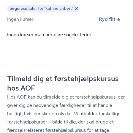
Søgeresultater for "katrine allibert"
Ingen kurser
Ryd filtre
Ingen kurser matcher dine søgekriterier
Tilmeld dig et første­hjælp­s­kur­sus
hos AOF
Hos AOF kan du tilmelde dig et første­hjælp­s­kur­sus, der
giver dig de nødvendige færdigheder til at handle
hurtigt, hvis der sker en ulykke. Vi afholder forskellige
første­hjælp­s­kur­ser – både til dig, der skal bruge et
færds­els­re­la­te­ret første­hjælp­s­kur­sus for at tage