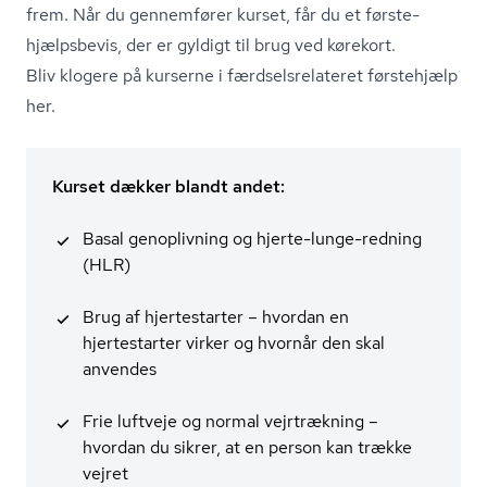
frem. Når du gennemfører kurset, får du et første­
hjælps­be­vis, der er gyldigt til brug ved kørekort.
Bliv klogere på kurserne i færds­els­re­la­te­ret førstehjælp
her
.
Kurset dækker blandt andet:
Basal genoplivning og hjerte-lunge-redning
(HLR)
Brug af hjertestarter – hvordan en
hjertestarter virker og hvornår den skal
anvendes
Frie luftveje og normal vejrtrækning –
hvordan du sikrer, at en person kan trække
vejret