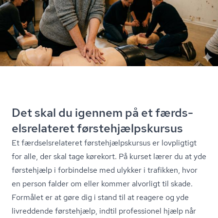
Det skal du igennem på et færds­
els­re­la­te­ret første­hjælp­s­kur­sus
Et færds­els­re­la­te­ret første­hjælp­s­kur­sus er lovpligtigt
for alle, der skal tage kørekort. På kurset lærer du at yde
førstehjælp i forbindelse med ulykker i trafikken, hvor
en person falder om eller kommer alvorligt til skade.
Formålet er at gøre dig i stand til at reagere og yde
livreddende førstehjælp, indtil professionel hjælp når