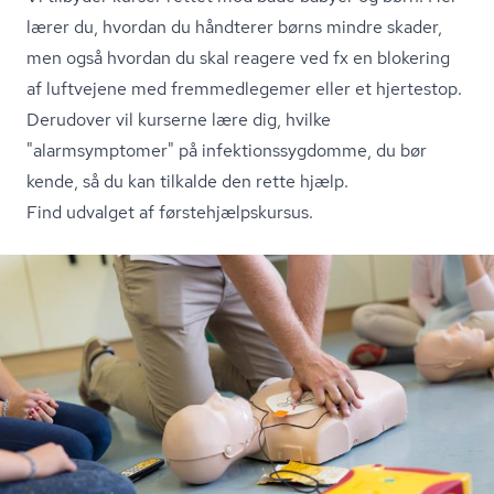
lærer du, hvordan du håndterer børns mindre skader,
men også hvordan du skal reagere ved fx en blokering
af luftvejene med fremmedlegemer eller et hjertestop.
Derudover vil kurserne lære dig, hvilke
"alarmsymptomer" på in­fek­tions­syg­dom­me, du bør
kende, så du kan tilkalde den rette hjælp.
Find udvalget af første­hjælp­s­kur­sus.