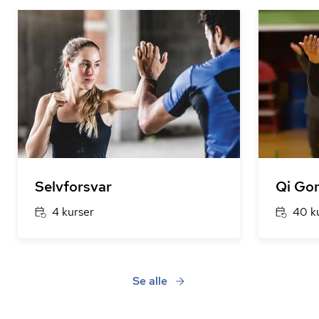
Selvforsvar
Qi Go
4 kurser
40 k
Se alle