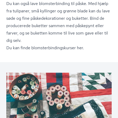
Du kan også lave blom­ster­bin­ding til påske. Med hjælp
fra tulipaner, små kyllinger og grønne blade kan du lave
søde og fine på­ske­de­ko­ra­tio­ner og buketter. Bind de
producerede buketter sammen med påskepynt eller
farver, og se buketten komme til live som gave eller til
dig selv.
Du kan finde blom­ster­bin­dings­kur­ser her.