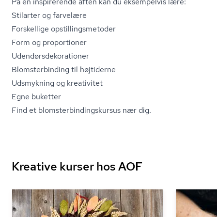
På en inspirerende aften kan du eksempelvis lære:
Stilarter og farvelære
Forskellige op­stil­lings­me­to­der
Form og proportioner
Uden­dørs­de­ko­ra­tio­ner
Blom­ster­bin­ding til højtiderne
Udsmykning og kreativitet
Egne buketter
Find et blom­ster­bin­dings­kur­sus nær dig.
Kreative kurser hos AOF