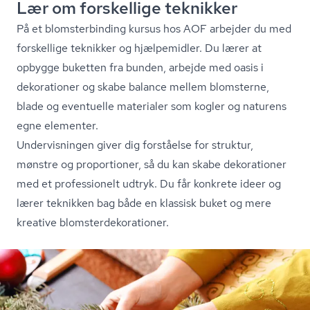
Lær om forskellige teknikker
På et blom­ster­bin­ding kursus hos AOF arbejder du med
forskellige teknikker og hjælpemidler. Du lærer at
opbygge buketten fra bunden, arbejde med oasis i
dekorationer og skabe balance mellem blomsterne,
blade og eventuelle materialer som kogler og naturens
egne elementer.
Undervisningen giver dig forståelse for struktur,
mønstre og proportioner, så du kan skabe dekorationer
med et professionelt udtryk. Du får konkrete ideer og
lærer teknikken bag både en klassisk buket og mere
kreative blom­ster­de­ko­ra­tio­ner.