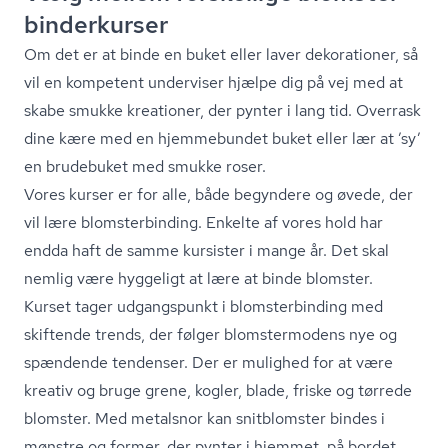
bin­der­kur­ser
Om det er at binde en buket eller laver dekorationer, så
vil en kompetent underviser hjælpe dig på vej med at
skabe smukke kreationer, der pynter i lang tid. Overrask
dine kære med en hjemmebundet buket eller lær at ’sy’
en brudebuket med smukke roser.
Vores kurser er for alle, både begyndere og øvede, der
vil lære blom­ster­bin­ding. Enkelte af vores hold har
endda haft de samme kursister i mange år. Det skal
nemlig være hyggeligt at lære at binde blomster.
Kurset tager udgangspunkt i blom­ster­bin­ding med
skiftende trends, der følger blomstermodens nye og
spændende tendenser. Der er mulighed for at være
kreativ og bruge grene, kogler, blade, friske og tørrede
blomster. Med metalsnor kan snitblomster bindes i
mønstre og former, der pynter i hjemmet, på bordet