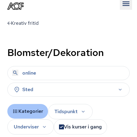
Åben
Kreativ fritid
Blomster/Dekoration
Sted
Kategorier
Tidspunkt
Underviser
Vis kurser i gang