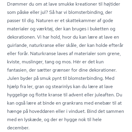
Drømmer du om at lave smukke kreationer til højtider
som påske eller jul? Så har vi blom­ster­bin­ding, der
passer til dig. Naturen er et skattekammer af gode
materialer og værktøj, der kan bruges i buketten og
dekorationen. Vi har hold, hvor du kan lære at lave en
guirlande, naturkranse eller skåle, der kan holde efterår
eller forår. Naturkranse laves af materialer som grene,
kviste, muslinger, tang og mos. Hér er det kun
fantasien, der sætter grænser for dine dekorationer.
Julen byder på smuk pynt til blom­ster­bin­ding. Med
hjælp fra ler, gran og stearinlys kan du lære at lave
hyggelige og flotte kranse til advent eller juleaften. Du
kan også lære at binde en grankrans med enebær til at
hænge på hoveddøren eller i vinduet. Bind det sammen
med en lyskæde, og der er hygge nok til hele
december.