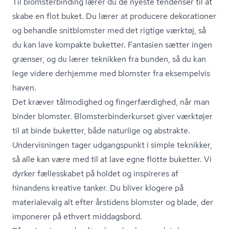
Til blom­ster­bin­ding lærer du de nyeste tendenser til at
skabe en flot buket. Du lærer at producere dekorationer
og behandle snitblomster med det rigtige værktøj, så
du kan lave kompakte buketter. Fantasien sætter ingen
grænser, og du lærer teknikken fra bunden, så du kan
lege videre derhjemme med blomster fra eksempelvis
haven.
Det kræver tålmodighed og fin­ger­fær­dig­hed, når man
binder blomster. Blom­ster­bin­der­kur­set giver værktøjer
til at binde buketter, både naturlige og abstrakte.
Undervisningen tager udgangspunkt i simple teknikker,
så alle kan være med til at lave egne flotte buketter. Vi
dyrker fællesskabet på holdet og inspireres af
hinandens kreative tanker. Du bliver klogere på
materialevalg alt efter årstidens blomster og blade, der
imponerer på ethvert middagsbord.