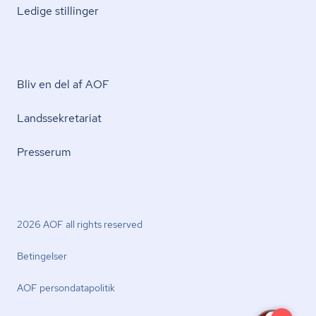
Ledige stillinger
Bliv en del af AOF
Lands­se­kre­ta­ri­at
Presserum
2026 AOF all rights reserved
Betingelser
AOF per­son­da­ta­po­li­tik