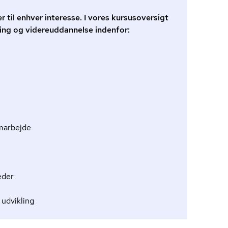
r til enhver interesse. I vores kursusoversigt
ing og videreuddannelse indenfor:
marbejde
eder
 udvikling