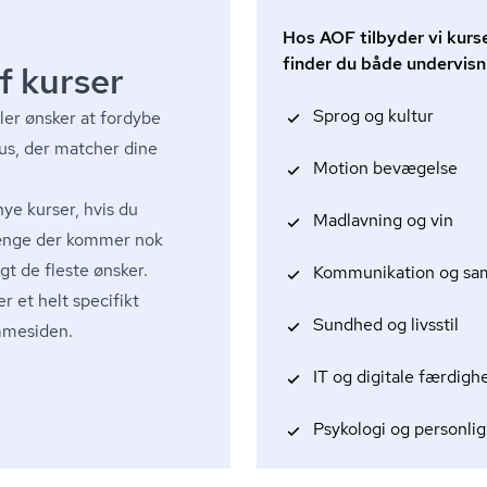
Hos AOF tilbyder vi kurse
finder du både undervisn
f kurser
Sprog og kultur
er ønsker at fordybe
sus, der matcher dine
Motion bevægelse
nye kurser, hvis du
Madlavning og vin
længe der kommer nok
t de fleste ønsker.
Kommunikation og sa
er et helt specifikt
Sundhed og livsstil
emmesiden.
IT og digitale færdigh
Psykologi og personlig