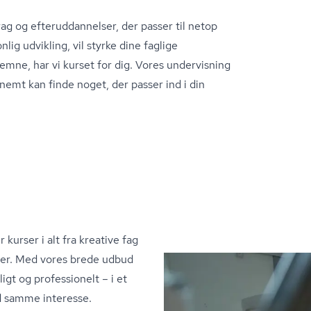
g og ef­ter­ud­dan­nel­ser, der passer til netop
ig udvikling, vil styrke dine faglige
emne, har vi kurset for dig. Vores undervisning
nemt kan finde noget, der passer ind i din
 kurser i alt fra kreative fag
ier. Med vores brede udbud
igt og professionelt – i et
d samme interesse.