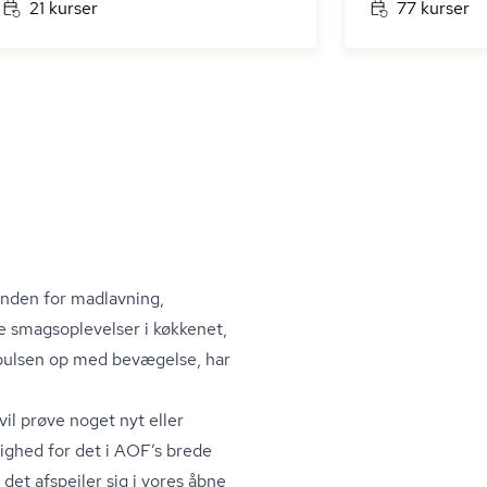
21 kurser
77 kurser
inden for madlavning,
smags­op­le­vel­ser i køkkenet,
å pulsen op med bevægelse, har
vil prøve noget nyt eller
lighed for det i AOF’s brede
g det afspejler sig i vores åbne