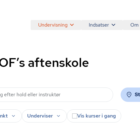
Undervisning
Indsatser
Om
AOF’s aftenskole
S
nkt
Underviser
Vis kurser i gang