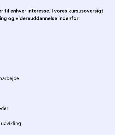
r til enhver interesse. I vores kursusoversigt
ing og videreuddannelse indenfor:
marbejde
eder
 udvikling