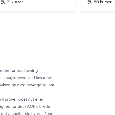
21 kurser
80 kurser
inden for madlavning,
smags­op­le­vel­ser i køkkenet,
å pulsen op med bevægelse, har
vil prøve noget nyt eller
lighed for det i AOF’s brede
g det afspejler sig i vores åbne