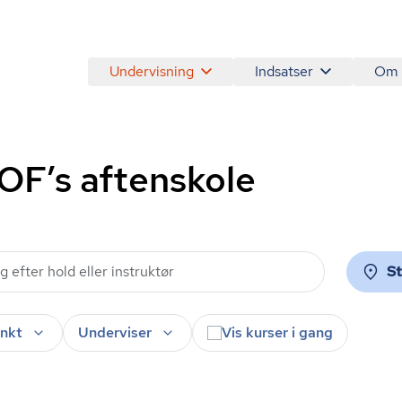
Undervisning
Indsatser
Om
AOF’s aftenskole
S
nkt
Underviser
Vis kurser i gang