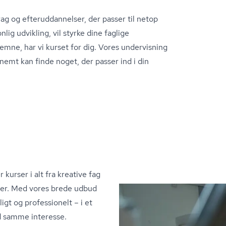
g og ef­ter­ud­dan­nel­ser, der passer til netop
ig udvikling, vil styrke dine faglige
emne, har vi kurset for dig. Vores undervisning
nemt kan finde noget, der passer ind i din
 kurser i alt fra kreative fag
ier. Med vores brede udbud
igt og professionelt – i et
d samme interesse.