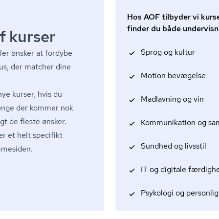
Hos AOF tilbyder vi kurse
finder du både undervisn
f kurser
Sprog og kultur
er ønsker at fordybe
sus, der matcher dine
Motion bevægelse
nye kurser, hvis du
Madlavning og vin
længe der kommer nok
t de fleste ønsker.
Kommunikation og sa
er et helt specifikt
Sundhed og livsstil
emmesiden.
IT og digitale færdigh
Psykologi og personlig