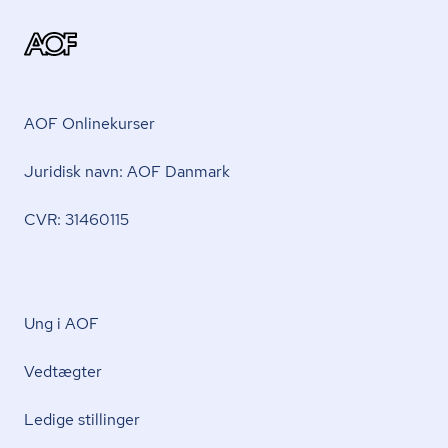
AOF Onlinekurser
Juridisk navn: AOF Danmark
CVR: 31460115
Ung i AOF
Vedtægter
Ledige stillinger