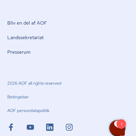
Bliv en del af AOF
Lands­se­kre­ta­ri­at
Presserum
2026 AOF all rights reserved
Betingelser
AOF per­son­da­ta­po­li­tik
facebook.com
youtube.com
linkedin.com
instagram.com