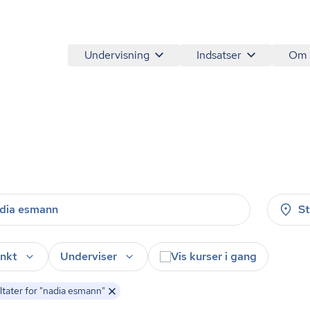
Undervisning
Indsatser
Om
a
S
nkt
Underviser
Vis kurser i gang
tater for "nadia esmann"