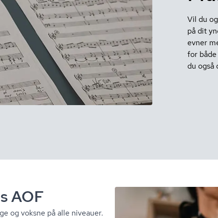
Vil du o
på dit y
evner me
for både
du også 
hos AOF
ge og voksne på alle niveauer.