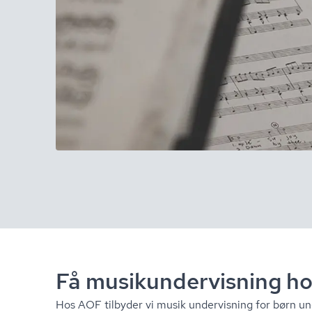
Få mu­si­kun­der­vis­ning 
Hos AOF tilbyder vi musik undervisning for børn un