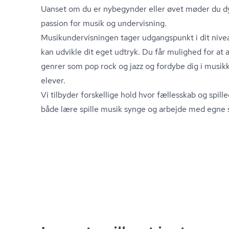
Uanset om du er nybegynder eller øvet møder du d
passion for musik og undervisning.
Mu­si­kun­der­vis­nin­gen tager udgangspunkt i dit niv
kan udvikle dit eget udtryk. Du får mulighed for at 
genrer som pop rock og jazz og fordybe dig i mus
elever.
Vi tilbyder forskellige hold hvor fællesskab og spill
både lære spille musik synge og arbejde med egne sa