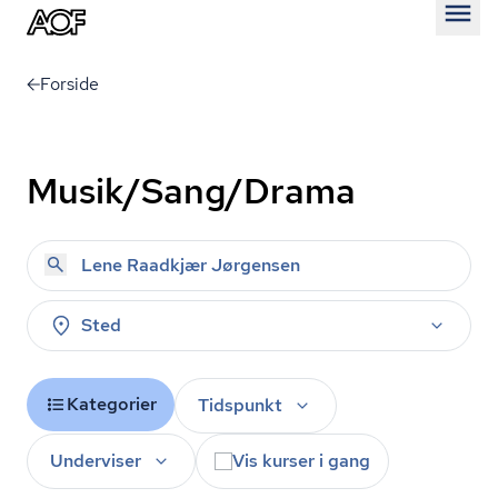
Åben
Forside
Musik/Sang/Drama
Sted
Kategorier
Tidspunkt
Underviser
Vis kurser i gang