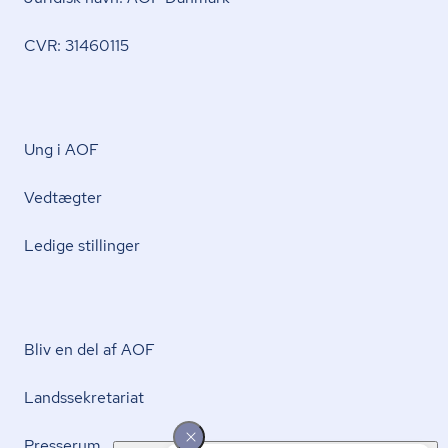
CVR: 31460115
Ung i AOF
Vedtægter
Ledige stillinger
Bliv en del af AOF
Lands­se­kre­ta­ri­at
Presserum