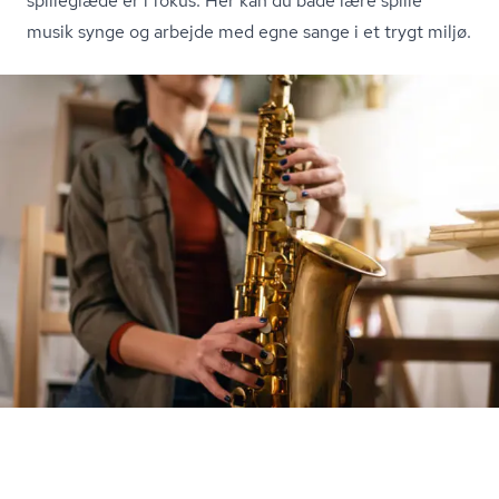
spilleglæde er i fokus. Her kan du både lære spille
musik synge og arbejde med egne sange i et trygt miljø.