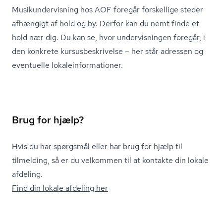
Mu­si­kun­der­vis­ning hos AOF foregår forskellige steder
afhængigt af hold og by. Derfor kan du nemt finde et
hold nær dig. Du kan se, hvor undervisningen foregår, i
den konkrete kur­sus­be­skri­vel­se – her står adressen og
eventuelle lo­ka­le­in­for­ma­tio­ner.
Brug for hjælp?
Hvis du har spørgsmål eller har brug for hjælp til
tilmelding, så er du velkommen til at kontakte din lokale
afdeling.
Find din lokale afdeling her