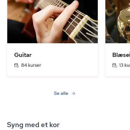
Guitar
Blæse
84 kurser
13 ku
Se alle
Syng med et kor