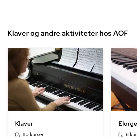
Klaver og andre aktiviteter hos AOF
Klaver
Elorge
110 kurser
8 kur