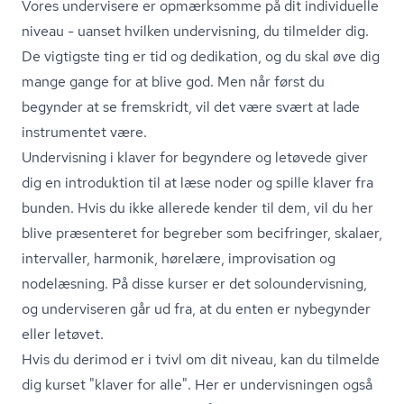
Vores undervisere er opmærksomme på dit individuelle
niveau - uanset hvilken undervisning, du tilmelder dig.
De vigtigste ting er tid og dedikation, og du skal øve dig
mange gange for at blive god. Men når først du
begynder at se fremskridt, vil det være svært at lade
instrumentet være.
Undervisning i klaver for begyndere og letøvede giver
dig en introduktion til at læse noder og spille klaver fra
bunden. Hvis du ikke allerede kender til dem, vil du her
blive præsenteret for begreber som becifringer, skalaer,
intervaller, harmonik, hørelære, improvisation og
nodelæsning. På disse kurser er det so­lo­un­der­vis­ning,
og underviseren går ud fra, at du enten er nybegynder
eller letøvet.
Hvis du derimod er i tvivl om dit niveau, kan du tilmelde
dig kurset "klaver for alle". Her er undervisningen også