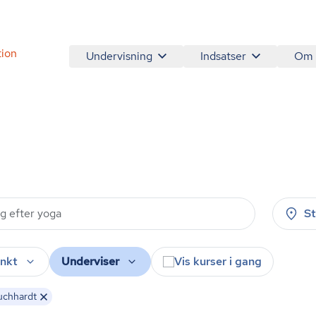
tion
Undervisning
Indsatser
Om
S
nkt
Underviser
Vis kurser i gang
uchhardt