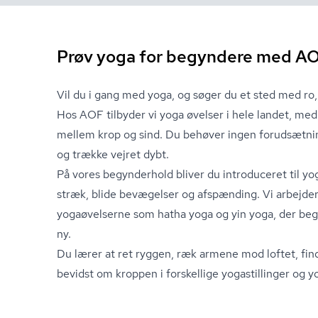
Prøv yoga for begyndere med A
Vil du i gang med yoga, og søger du et sted med r
Hos AOF tilbyder vi yoga øvelser i hele landet, med
mellem krop og sind. Du behøver ingen forudsætning
og trække vejret dybt.
På vores begynderhold bliver du introduceret til y
stræk, blide bevægelser og afspænding. Vi arbejde
yogaøvelserne som hatha yoga og yin yoga, der begge
ny.
Du lærer at ret ryggen, ræk armene mod loftet, fin
bevidst om kroppen i forskellige yogastillinger og y