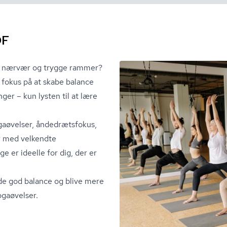
OF
o, nærvær og trygge rammer?
 fokus på at skabe balance
er – kun lysten til at lære
ogaøvelser, åndedrætsfokus,
r med velkendte
 er ideelle for dig, der er
de god balance og blive mere
ogaøvelser.