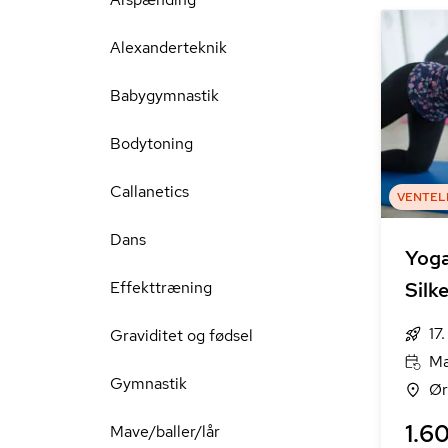
Alexanderteknik
Babygymnastik
Bodytoning
Callanetics
VENTEL
Dans
Yoga
Effekttræning
Silk
17
Graviditet og fødsel
Ma
Gymnastik
Ør
1.60
Mave/baller/lår