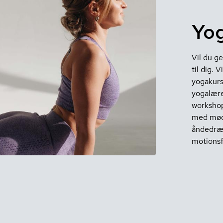
Yog
Vil du g
til dig. 
yogakurs
yogalære
workshop
med møde
åndedræt
motionsf