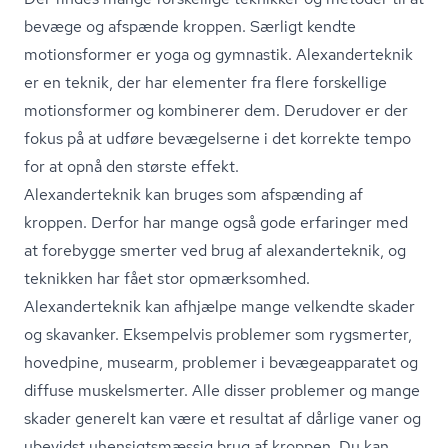
bevæge og afspænde kroppen. Særligt kendte
motionsformer er yoga og gymnastik. Ale­xan­der­tek­nik
er en teknik, der har elementer fra flere forskellige
motionsformer og kombinerer dem. Derudover er der
fokus på at udføre bevægelserne i det korrekte tempo
for at opnå den største effekt.
Ale­xan­der­tek­nik kan bruges som afspænding af
kroppen. Derfor har mange også gode erfaringer med
at forebygge smerter ved brug af ale­xan­der­tek­nik, og
teknikken har fået stor opmærksomhed.
Ale­xan­der­tek­nik kan afhjælpe mange velkendte skader
og skavanker. Eksempelvis problemer som rygsmerter,
hovedpine, musearm, problemer i be­væ­ge­ap­pa­ra­tet og
diffuse muskelsmerter. Alle disser problemer og mange
skader generelt kan være et resultat af dårlige vaner og
ubevidst uhen­sigts­mæs­sig brug af kroppen. Du kan