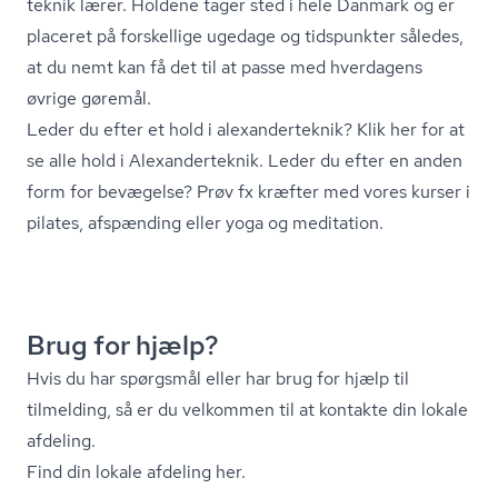
tek­nik lærer. Holdene tager sted i hele Danmark og er
placeret på forskellige ugedage og tidspunkter således,
at du nemt kan få det til at passe med hverdagens
øvrige gøremål.
Leder du efter et hold i ale­xan­der­tek­nik?
Klik her for at
se alle hold i Ale­xan­der­tek­nik.
Leder du efter en anden
form for bevægelse? Prøv fx kræfter med vores kurser i
pilates
,
afspænding
eller
yoga og meditation
.
Brug for hjælp?
Hvis du har spørgsmål eller har brug for hjælp til
tilmelding, så er du velkommen til at kontakte din lokale
afdeling.
Find din lokale afdeling her.