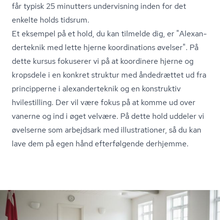
får typisk 25 minutters undervisning inden for det
enkelte holds tidsrum.
Et eksempel på et hold, du kan tilmelde dig, er "Ale­xan­
der­tek­nik med lette hjerne koordinations øvelser". På
dette kursus fokuserer vi på at koordinere hjerne og
kropsdele i en konkret struktur med åndedrættet ud fra
principperne i ale­xan­der­tek­nik og en konstruktiv
hvilestilling. Der vil være fokus på at komme ud over
vanerne og ind i øget velvære. På dette hold uddeler vi
øvelserne som arbejdsark med illustrationer, så du kan
lave dem på egen hånd efterfølgende derhjemme.