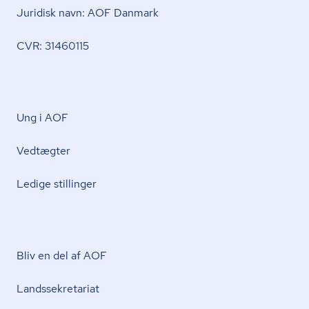
Juridisk navn: AOF Danmark
CVR: 31460115
Ung i AOF
Vedtægter
Ledige stillinger
Bliv en del af AOF
Lands­se­kre­ta­ri­at