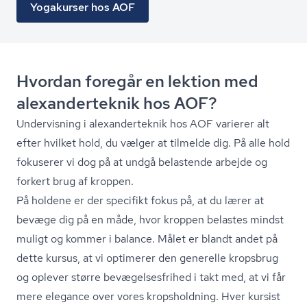
Yogakurser hos AOF
Hvordan foregår en lektion med
ale­xan­der­tek­nik hos AOF?
Undervisning i ale­xan­der­tek­nik hos AOF varierer alt
efter hvilket hold, du vælger at tilmelde dig. På alle hold
fokuserer vi dog på at undgå belastende arbejde og
forkert brug af kroppen.
På holdene er der specifikt fokus på, at du lærer at
bevæge dig på en måde, hvor kroppen belastes mindst
muligt og kommer i balance. Målet er blandt andet på
dette kursus, at vi optimerer den generelle kropsbrug
og oplever større be­væ­gel­ses­fri­hed i takt med, at vi får
mere elegance over vores kropsholdning. Hver kursist