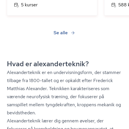
5 kurser
588 
Se alle
Hvad er ale­xan­der­tek­nik?
Ale­xan­der­tek­nik er en un­der­vis­nings­form, der stammer
tilbage fra 1800-tallet og er opkaldt efter Frederick
Matthias Alexander. Teknikken karakteriseres som
værende neurofysisk træning, der fokuserer på
samspillet mellem tyngdekraften, kroppens mekanik og
bevidstheden.
Ale­xan­der­tek­nik lærer dig gennem øvelser, der
fokuserer på kropsholdning og be­væ­ge­ap­pa­ra­tet, at