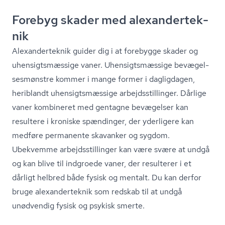
Forebyg skader med ale­xan­der­tek­
nik
Ale­xan­der­tek­nik guider dig i at forebygge skader og
uhen­sigts­mæs­si­ge vaner. Uhen­sigts­mæs­si­ge be­væ­gel­
ses­møn­stre kommer i mange former i dagligdagen,
heriblandt uhen­sigts­mæs­si­ge ar­bejds­stil­lin­ger. Dårlige
vaner kombineret med gentagne bevægelser kan
resultere i kroniske spændinger, der yderligere kan
medføre permanente skavanker og sygdom.
Ubekvemme ar­bejds­stil­lin­ger kan være svære at undgå
og kan blive til indgroede vaner, der resulterer i et
dårligt helbred både fysisk og mentalt. Du kan derfor
bruge ale­xan­der­tek­nik som redskab til at undgå
unødvendig fysisk og psykisk smerte.