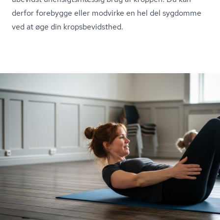
derfor forebygge eller modvirke en hel del sygdomme
ved at øge din kro­ps­be­vidst­hed.