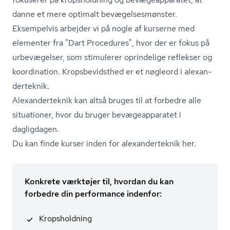
danne et mere optimalt be­væ­gel­ses­møn­ster.
Eksempelvis arbejder vi på nogle af kurserne med
elementer fra "Dart Procedures", hvor der er fokus på
urbevægelser, som stimulerer oprindelige reflekser og
koordination. Kro­ps­be­vidst­hed er et nøgleord i ale­xan­
der­tek­nik.
Ale­xan­der­tek­nik kan altså bruges til at forbedre alle
situationer, hvor du bruger be­væ­ge­ap­pa­ra­tet i
dagligdagen.
Du kan finde kurser inden for ale­xan­der­tek­nik her.
Konkrete værktøjer til, hvordan du kan
forbedre din performance indenfor:
Kropsholdning