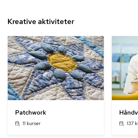
Kreative aktiviteter
Patchwork
Håndv
11 kurser
137 k