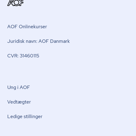
AOF Onlinekurser
Juridisk navn: AOF Danmark
CVR: 31460115
Ung i AOF
Vedtægter
Ledige stillinger