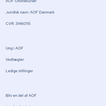
AOF Onlinekurser
Juridisk navn: AOF Danmark
CVR: 31460115
Ung i AOF
Vedtægter
Ledige stillinger
Bliv en del af AOF