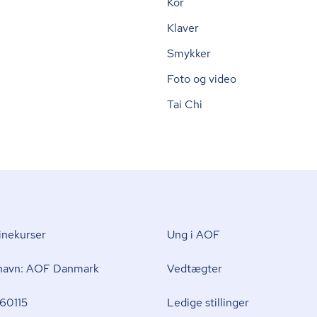
Kor
Klaver
Smykker
Foto og video
Tai Chi
nekurser
Ung i AOF
 navn: AOF Danmark
Vedtægter
60115
Ledige stillinger