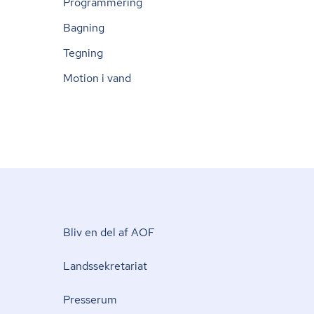
Programmering
Bagning
Tegning
Motion i vand
Bliv en del af AOF
Lands­se­kre­ta­ri­at
Presserum