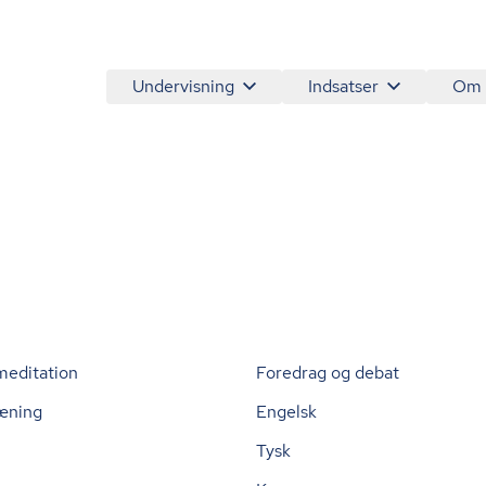
Undervisning
Indsatser
Om
meditation
Foredrag og debat
æning
Engelsk
Tysk