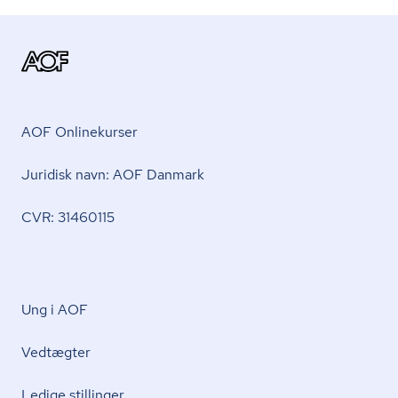
AOF Onlinekurser
Juridisk navn: AOF Danmark
CVR: 31460115
Ung i AOF
Vedtægter
Ledige stillinger