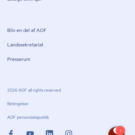
Bliv en del af AOF
Lands­se­kre­ta­ri­at
Presserum
2026 AOF all rights reserved
Betingelser
AOF per­son­da­ta­po­li­tik