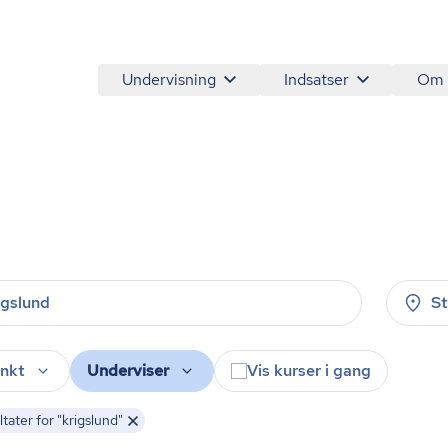
Undervisning
Indsatser
Om
S
nkt
Underviser
Vis kurser i gang
tater for "krigslund"