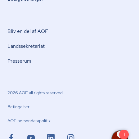
Bliv en del af AOF
Lands­se­kre­ta­ri­at
Presserum
2026 AOF all rights reserved
Betingelser
AOF per­son­da­ta­po­li­tik