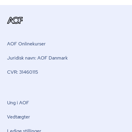
AOF Onlinekurser
Juridisk navn: AOF Danmark
CVR: 31460115
Ung i AOF
Vedtægter
Ledige stillinger