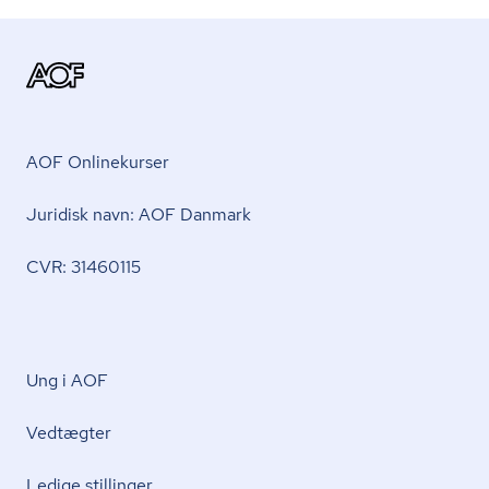
AOF Onlinekurser
Juridisk navn: AOF Danmark
CVR: 31460115
Ung i AOF
Vedtægter
Ledige stillinger