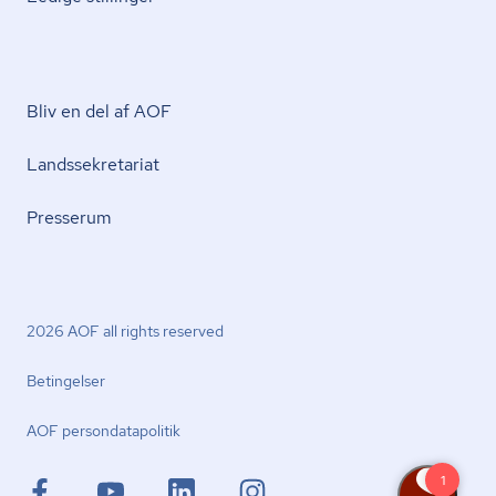
Bliv en del af AOF
Lands­se­kre­ta­ri­at
Presserum
2026 AOF all rights reserved
Betingelser
AOF per­son­da­ta­po­li­tik